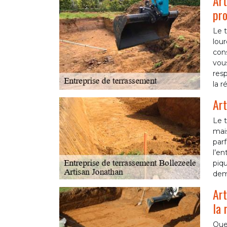
Art
pro
Le t
lou
cons
vous
res
la r
Art
Le 
mais
parf
l’en
piqu
dema
Art
la 
Que 