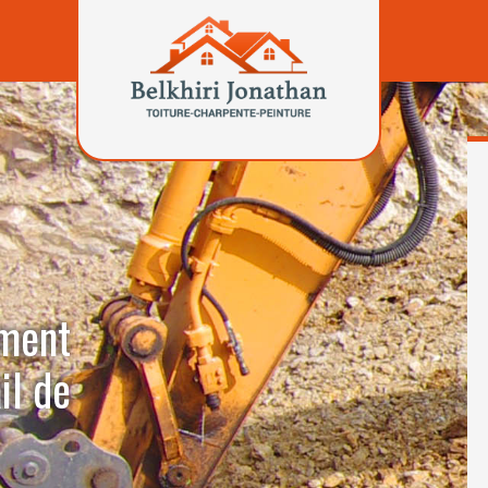
ement
il de