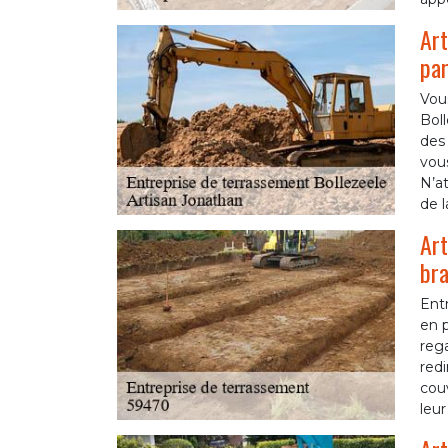
Art
par
Vou
Boll
des 
vous
N’at
de l
Art
br
Entr
en p
rega
redi
cou
leur