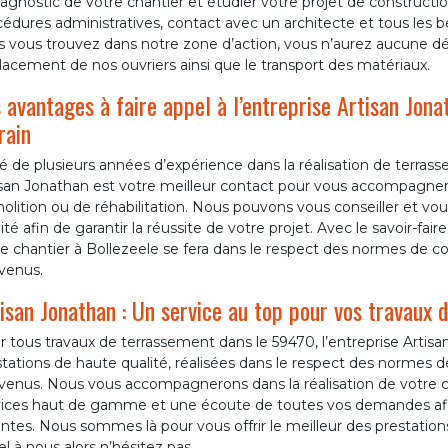
iagnostic de votre chantier et étudier votre projet de construct
édures administratives, contact avec un architecte et tous les bes
s vous trouvez dans notre zone d’action, vous n’aurez aucune dé
acement de nos ouvriers ainsi que le transport des matériaux.
 avantages à faire appel à l’entreprise Artisan Jon
rain
 de plusieurs années d’expérience dans la réalisation de terrasse
isan Jonathan est votre meilleur contact pour vous accompagner 
lition ou de réhabilitation. Nous pouvons vous conseiller et vous
ité afin de garantir la réussite de votre projet. Avec le savoir-faire
e chantier à Bollezeele se fera dans le respect des normes de co
venus.
isan Jonathan : Un service au top pour vos travaux 
 tous travaux de terrassement dans le 59470, l’entreprise Artisa
tations de haute qualité, réalisées dans le respect des normes d
enus. Nous vous accompagnerons dans la réalisation de votre cha
vices haut de gamme et une écoute de toutes vos demandes afin 
ntes. Nous sommes là pour vous offrir le meilleur des prestation
l à nous alors n’hésitez pas.