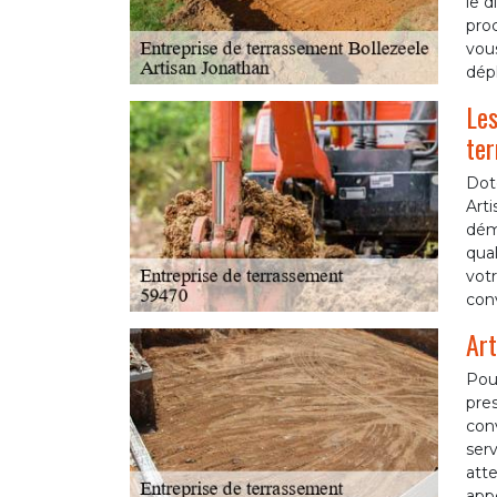
le d
proc
vou
dépl
Les
ter
Doté
Art
démo
qual
votr
con
Art
Pour
pres
conv
ser
atte
appe