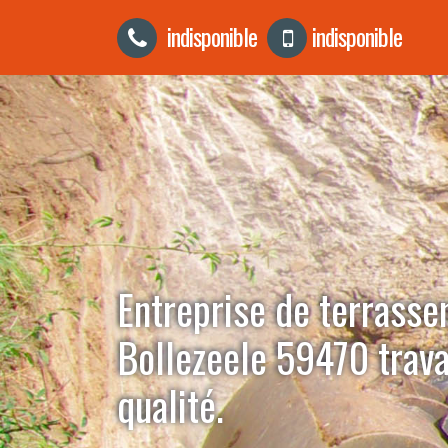
indisponible
indisponible
Entreprise de terrass
Bollezeele 59470 trava
qualité.