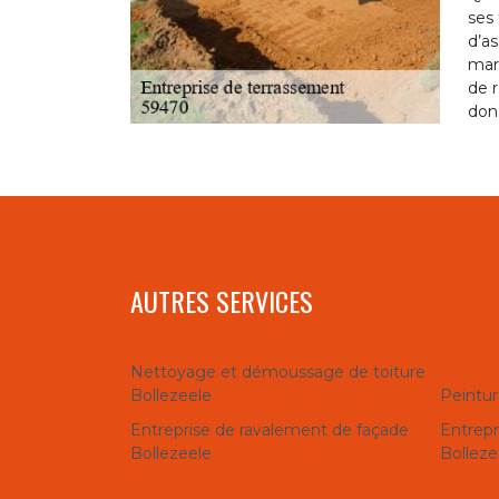
ses 
d’a
mari
de r
donc
AUTRES SERVICES
Nettoyage et démoussage de toiture
Bollezeele
Peintur
Entreprise de ravalement de façade
Entrepr
Bollezeele
Bolleze