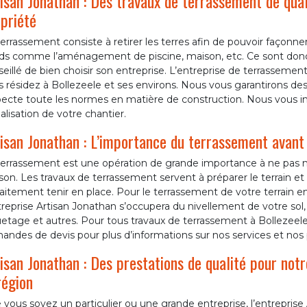
isan Jonathan : Des travaux de terrassement de qua
priété
errassement consiste à retirer les terres afin de pouvoir façonner
rds comme l’aménagement de piscine, maison, etc. Ce sont donc 
eillé de bien choisir son entreprise. L’entreprise de terrassemen
 résidez à Bollezeele et ses environs. Nous vous garantirons des
pecte toute les normes en matière de construction. Nous vous in
éalisation de votre chantier.
isan Jonathan : L’importance du terrassement avant
terrassement est une opération de grande importance à ne pas né
on. Les travaux de terrassement servent à préparer le terrain et 
aitement tenir en place. Pour le terrassement de votre terrain e
treprise Artisan Jonathan s’occupera du nivellement de votre sol
etage et autres. Pour tous travaux de terrassement à Bollezeele 
ndes de devis pour plus d’informations sur nos services et nos p
isan Jonathan : Des prestations de qualité pour notr
région
vous soyez un particulier ou une grande entreprise, l’entreprise A