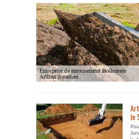
Art
le
Pour
Jona