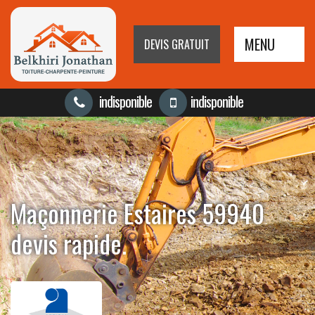
MENU
DEVIS GRATUIT
indisponible
indisponible
Maçonnerie Estaires 59940
devis rapide.