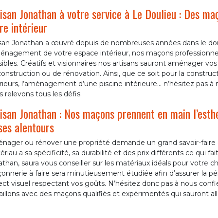
isan Jonathan à votre service à Le Doulieu : Des ma
re intérieur
isan Jonathan a œuvré depuis de nombreuses années dans le dom
ménagement de votre espace intérieur, nos maçons professionnel
ibles. Créatifs et visionnaires nos artisans sauront aménager vos
onstruction ou de rénovation. Ainsi, que ce soit pour la construc
rieurs, l’aménagement d’une piscine intérieure… n’hésitez pas à
 relevons tous les défis.
isan Jonathan : Nos maçons prennent en main l’esthé
ses alentours
ager ou rénover une propriété demande un grand savoir-faire car 
riau a sa spécificité, sa durabilité et des prix différents ce qui fait
than, saura vous conseiller sur les matériaux idéals pour votre 
nnerie à faire sera minutieusement étudiée afin d’assurer la pé
ct visuel respectant vos goûts. N’hésitez donc pas à nous confie
aillons avec des maçons qualifiés et expérimentés qui sauront alli