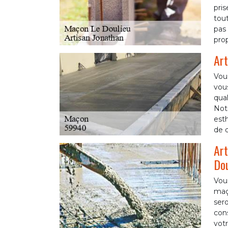
pris
tout
pas 
prop
Art
Vous
vous
qual
Notr
esth
de d
Art
Dou
Vou
maço
ser
cons
votr