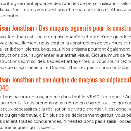
rront également apporter des touches de personnalisation selon 
lieux. Pour toutes vos questions et remarque, nous mettons à vot
s écouter.
isan Jonathan : Des maçons aguerris pour la constr
san Jonathan est une entreprise qualifiée et doté d’une grande 
ez tranquillement nous confier la construction de vos murs et 
ailler (béton, pierres, briques…). Nos artisans pourront égalemen
tructions pour augmenter leur attrait visuel. Clôture, murs de fa
tructions sont solides, fiables et attrayantes. Si vous souhaitez 
aux de maçonnerie à Le Doulieu, n’hésitez pas à nous contacter a
isan Jonathan et son équipe de maçons se déplacent
940
 tous travaux de maçonnerie dans tout le 59940, l’entreprise Ar
lacements. Nous prenons nous même en charge tout ce qui concer
riaux nécessaires à la réalisation de votre chantier. Il est donc i
ts ou grands travaux. En plus de ce déplacement gratuit, vous b
fs défiant toutes concurrences. N’hésitez donc pas à saisir l’occ
nnerie quels qu’ils soient.