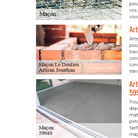
pou
vos 
vou
Art
Arti
pouv
trav
cons
cons
trav
Art
59
Pour
dép
maté
peti
tari
maço