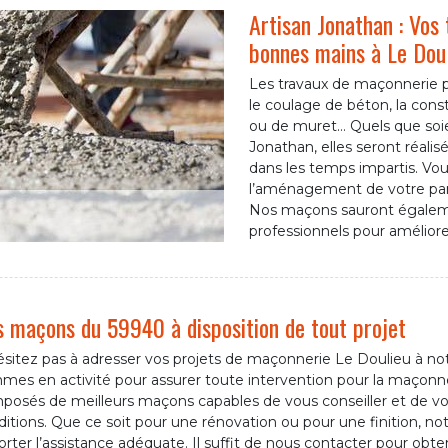
Artisan Jonathan : Vos
bonnes mains à Le Dou
Les travaux de maçonnerie p
le coulage de béton, la con
ou de muret… Quels que soie
Jonathan, elles seront réali
dans les temps impartis. Vou
l’aménagement de votre parki
Nos maçons sauront égaleme
professionnels pour améliorer
 maçons du 59940 à disposition de tout projet
sitez pas à adresser vos projets de maçonnerie Le Doulieu à not
mes en activité pour assurer toute intervention pour la maçonne
osés de meilleurs maçons capables de vous conseiller et de vous
itions. Que ce soit pour une rénovation ou pour une finition, n
rter l’assistance adéquate. Il suffit de nous contacter pour obteni