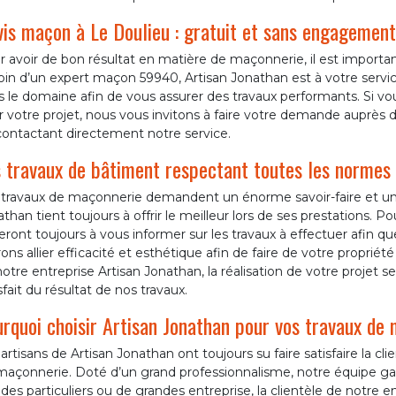
is maçon à Le Doulieu : gratuit et sans engagement
 avoir de bon résultat en matière de maçonnerie, il est important
in d’un expert maçon 59940, Artisan Jonathan est à votre servic
 le domaine afin de vous assurer des travaux performants. Si vou
 votre projet, nous vous invitons à faire votre demande auprès de
contactant directement notre service.
 travaux de bâtiment respectant toutes les normes 
 travaux de maçonnerie demandent un énorme savoir-faire et une 
than tient toujours à offrir le meilleur lors de ses prestations. 
leront toujours à vous informer sur les travaux à effectuer afin 
ons allier efficacité et esthétique afin de faire de votre propriét
otre entreprise Artisan Jonathan, la réalisation de votre projet
sfait du résultat de nos travaux.
rquoi choisir Artisan Jonathan pour vos travaux de
artisans de Artisan Jonathan ont toujours su faire satisfaire la cl
açonnerie. Doté d’un grand professionnalisme, notre équipe gara
 des particuliers ou de grandes entreprise, la clientèle de notr