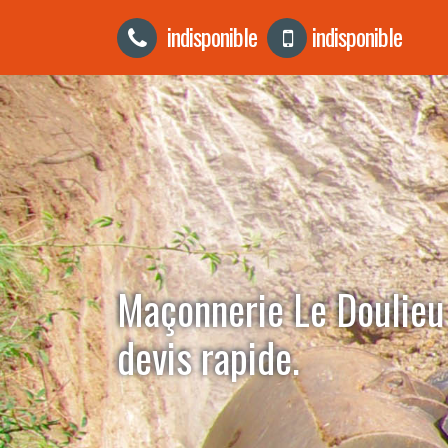
indisponible
indisponible
Maçonnerie Le Doulie
devis rapide.