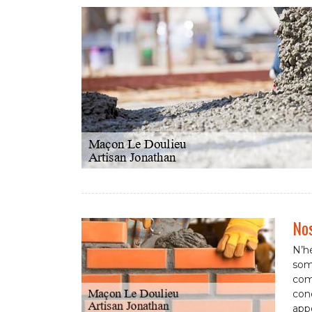
Nos
N’hé
som
comp
cond
appo