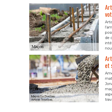
Art
vot
Art
l’a
poss
de c
inté
nous
Art
et 
Amén
maté
Jona
maço
aspe
trav