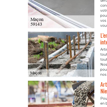
ser
cons
votr
pou
vos 
vou
L’e
int
Arti
tou
tout
Nos 
pour
nos 
Art
Nie
Pour
en b