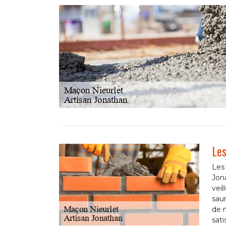
Les
Les
Jona
veil
saur
de n
sati