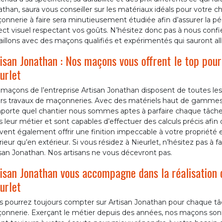
than, saura vous conseiller sur les matériaux idéals pour votre 
nnerie à faire sera minutieusement étudiée afin d’assurer la pé
ct visuel respectant vos goûts. N’hésitez donc pas à nous confie
aillons avec des maçons qualifiés et expérimentés qui sauront alli
isan Jonathan : Nos maçons vous offrent le top pou
urlet
maçons de l’entreprise Artisan Jonathan disposent de toutes les
rs travaux de maçonneries. Avec des matériels haut de gammes et
mporte quel chantier nous sommes aptes à parfaire chaque tâche
 leur métier et sont capables d’effectuer des calculs précis afi
ent également offrir une finition impeccable à votre propriété en
rieur qu’en extérieur. Si vous résidez à Nieurlet, n’hésitez pas à 
san Jonathan. Nos artisans ne vous décevront pas.
isan Jonathan vous accompagne dans la réalisation 
urlet
s pourrez toujours compter sur Artisan Jonathan pour chaque t
nnerie. Exerçant le métier depuis des années, nos maçons sont d