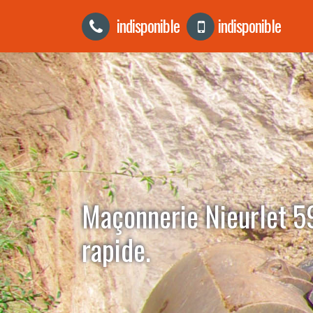
indisponible
indisponible
Maçonnerie Nieurlet 5
rapide.