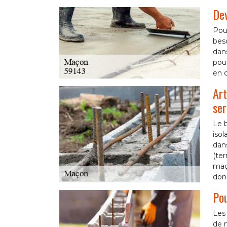
Dev
Pour
beso
dans
pour
en 
Art
ser
Le b
isol
dans
(ter
maço
donc
Pou
Les 
de m