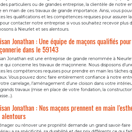
 des particuliers ou de grandes entreprise, la clientèle de notr
e en main de ces travaux de grande importance. Ainsi, vous pouv
es les qualifications et les compétences requises pour assurer l
pour contacter notre entreprise si vous souhaitez recevoir plus d
osons à Nieurlet et ses alentours.
isan Jonathan : Une équipe de maçons qualifiés pour
onnerie dans le 59143
isan Jonathan est une entreprise de grande renommée à Nieurle
ce qui concerne les travaux de maçonnerie. Nous disposons d’un
tes les compétences requises pour prendre en main les tâches qu
aux. Vous pouvez donc faire entièrement confiance à notre entrep
otre carrelage, l’aménagement d’une cloison dans votre intérieu
grands travaux (mise en place de votre fondation, la construct
asse…).
isan Jonathan : Nos maçons prennent en main l’esthé
 alentours
ager ou rénover une propriété demande un grand savoir-faire car 
riau a sa spécificité, sa durabilité et des prix différents ce qui fait