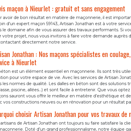
is maçon à Nieurlet : gratuit et sans engagement
 avoir de bon résultat en matière de maçonnerie, il est important
in d’un expert maçon 59143, Artisan Jonathan est à votre service
 le domaine afin de vous assurer des travaux performants. Si vou
 votre projet, nous vous invitons à faire votre demande auprès de
contactant directement notre service.
isan Jonathan : Nos maçons spécialistes en coulage,
vice à Nieurlet
éton est un élément essentiel en maçonnerie. Ils sont très util
ation pour votre espace de vie. Avec les services de Artisan Jonat
 les normes de qualité. Les dalles en béton sont des solutions tr
rasse, piscine, allées…) et sont facile à entretenir. Que vous opt
ns sauront vous offrir le meilleur en matière d’esthétique et de 
 vos constructions neuves ou en rénovation pour un résultat par
rquoi choisir Artisan Jonathan pour vos travaux de 
artisans de Artisan Jonathan ont toujours su faire satisfaire la cl
açonnerie. Doté d’un grand professionnalisme, notre équipe gara