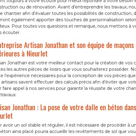
ont toujours à votre écoute pour mieux répondre à votre besoin 
truction ou de rénovation. Avant d’entreprendre les travaux, no
e chantier afin d’évaluer toutes les possibilités de construction,
rront également apporter des touches de personnalisation selon 
lieux. Pour toutes vos questions et remarque, nous mettons à vot
s écouter.
ntreprise Artisan Jonathan et son équipe de maçons 
érieures à Nieurlet
san Jonathan est votre meilleur contact pour la création de vos ch
tes les autres pièces de loisirs que vous souhaiterez posséder.
e l’expérience nécessaires pour la conception de vos pièces que 
artisans savent effectuer des calculs précis afin d’éviter que votr
 faire appel à nos services pour garantir la réussite de votre chan
travaux.
isan Jonathan : La pose de votre dalle en béton dans
urlet
 avoir un sol stable et régulier, il est nécessaire de procéder à u
éton ainsi placé pourra accueillir les revêtements de sol que v