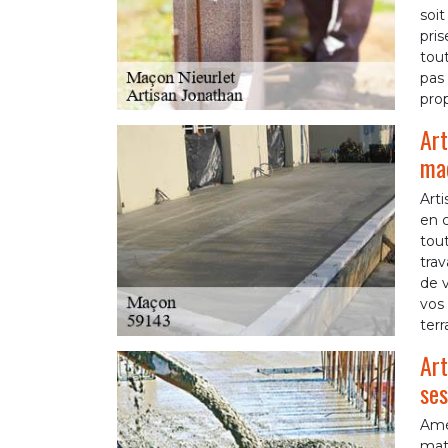
soit
pris
tout
pas 
prop
Art
maç
Art
en 
tou
trav
de v
vos 
terr
Art
ses
Amén
maté