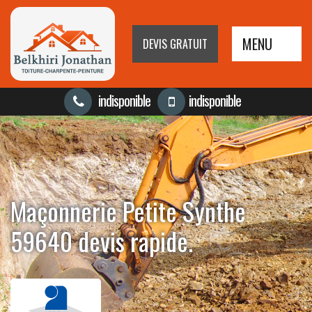
MENU
DEVIS GRATUIT
indisponible
indisponible
Maçonnerie Petite Synthe
59640 devis rapide.