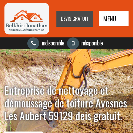
MENU
DEVIS GRATUIT
indisponible
indisponible
Entreprise de nettoyage et
démoussage de toiture Avesnes
Les Aubert 59129 deis gratuit.