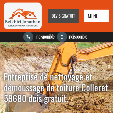
MENU
DEVIS GRATUIT
indisponible
indisponible
Entreprise de nettoyage et
démoussage de toiture Colleret
59680 deis gratuit.