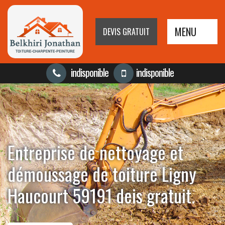
MENU
DEVIS GRATUIT
indisponible
indisponible
Entreprise de nettoyage et
démoussage de toiture Ligny
Haucourt 59191 deis gratuit.