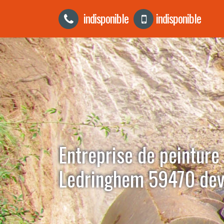
indisponible
indisponible
Entreprise de peinture
Ledringhem 59470 devi