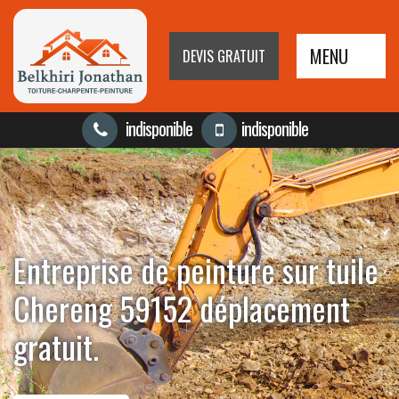
MENU
DEVIS GRATUIT
indisponible
indisponible
Entreprise de peinture sur tuile
Chereng 59152 déplacement
gratuit.