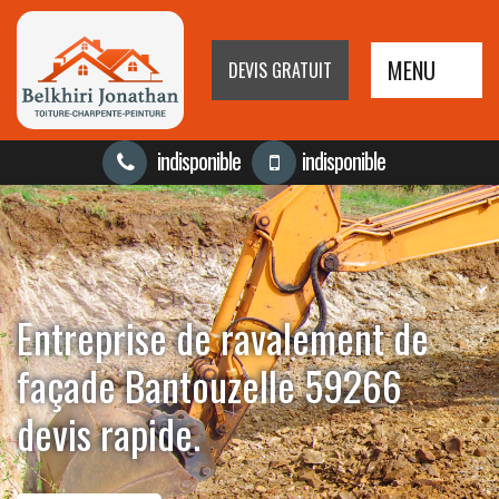
MENU
DEVIS GRATUIT
indisponible
indisponible
Entreprise de ravalement de
façade Bantouzelle 59266
devis rapide.