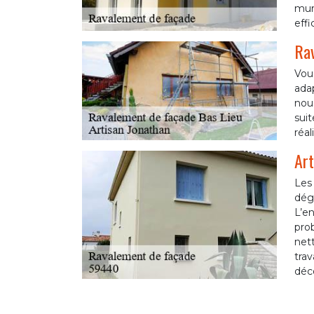
murs
effi
Rav
Vous
adap
nou
suit
réal
Art
Les 
dégr
L’en
prob
nett
trav
déco