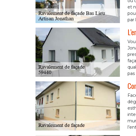
ou c
et n
pour
par 
L’e
Vou
Jon
pres
faça
qual
pas 
Con
Fac
dégr
esth
inte
murs
l’en