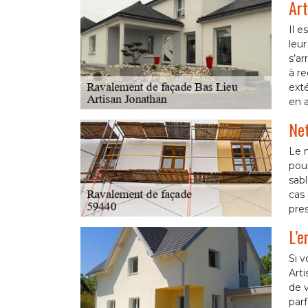
Art
Il 
leur
s’ar
à r
exté
en a
Net
Le 
pour
sab
cas 
pres
L’e
Si v
Art
de v
parf