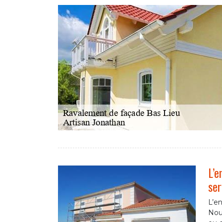
L’e
ser
L’en
Nou