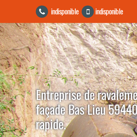
indisponible
indisponible
Entreprise de ravalem
façade Bas Lieu 59440
rapide.