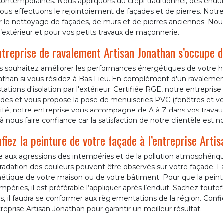
ontemporaines. Nous appliquons du crépi traditionnel, des endui
ous effectuons le rejointoiement de façades et de pierres. Notre
 le nettoyage de façades, de murs et de pierres anciennes. Nous 
l’extérieur et pour vos petits travaux de maçonnerie.
ntreprise de ravalement Artisan Jonathan s’occupe de
s souhaitez améliorer les performances énergétiques de votre ha
athan si vous résidez à Bas Lieu. En complément d'un ravalemen
tations d'isolation par l'extérieur. Certifiée RGE, notre entrepri
des et vous propose la pose de menuiseries PVC (fenêtres et vole
ité, notre entreprise vous accompagne de A à Z dans vos travaux
à nous faire confiance car la satisfaction de notre clientèle est no
fiez la peinture de votre façade à l’entreprise Arti
e aux agressions des intempéries et de la pollution atmosphériq
adation des couleurs peuvent être observés sur votre façade. La
étique de votre maison ou de votre bâtiment. Pour que la peintu
mpéries, il est préférable l’appliquer après l’enduit. Sachez toutef
, il faudra se conformer aux règlementations de la région. Confi
treprise Artisan Jonathan pour garantir un meilleur résultat.