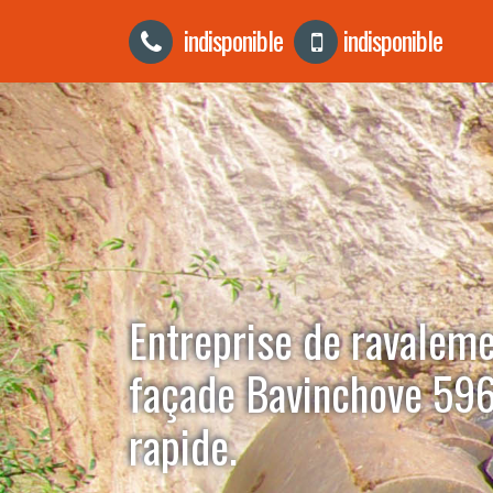
indisponible
indisponible
Entreprise de ravalem
façade Bavinchove 596
rapide.