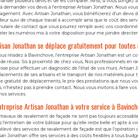
nder plusieurs devis et de les comparer. Ainsi, si vous songez 
à demander vos devis à l’entreprise Artisan Jonathan. Nous vous
gement. Avec Artisan Jonathan, vous bénéficierez d’un devis dét
leur suivi de chaque travail à accomplir ainsi que le coût des ser
mulaire de contact que vous pourrez remplir avec vos coordon
ler les numéros mis à votre disposition pour me joindre directe
isan Jonathan se déplace gratuitement pour toutes 
ous résidez à Bavinchove, l’entreprise Artisan Jonathan est un 
de réussi. Sis à proximité de chez vous, Nos professionnels en 
sse pour effectuer un diagnostic de l’état de vos murs. Artisan
acements de ses artisans et le transport de nos matériels pour t
e gratuité de déplacements, le prix des prestations que nous vou
i, n’hésitez pas à prendre contact. Nous vous invitons à faire v
nos services.
ntreprise Artisan Jonathan à votre service à Bavinch
 travaux de ravalement de façade ne sont pas toujours accessibl
 l’entretien de votre bâtisse pour qu’elle reste belle et apte à v
x élevé des services de ravalement de façade est que l’opératio
san Jonathan offre ses services à des coûts flexibles à tous bud