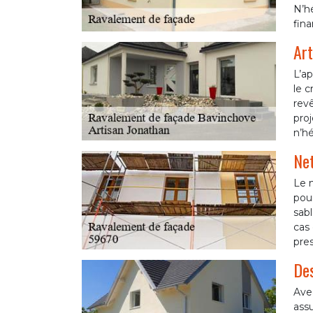
N’hé
fina
Art
L’ap
le c
revê
proj
n’hé
Net
Le 
pour
sab
cas 
pres
Des
Avec
assu