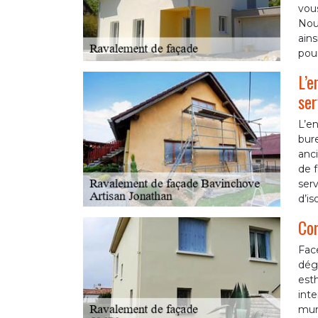
vous
Nous
ains
pour
L’e
ser
L’en
bur
anci
de f
serv
d’is
Con
Fac
dégr
esth
inte
murs