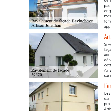
dema
pas 
enga
meil
for
appe
Art
Si v
faça
adre
dépl
cett
Ains
sur 
L’e
Les
dans
pri
Arti