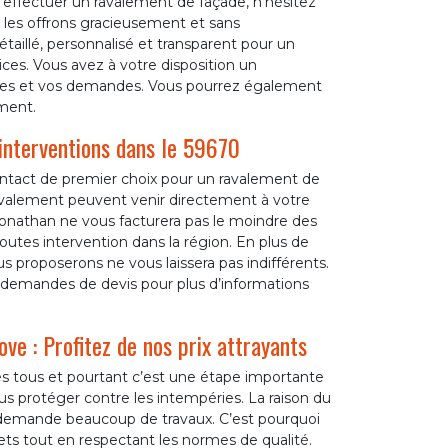
à effectuer un ravalement de façade, n’hésitez
 les offrons gracieusement et sans
aillé, personnalisé et transparent pour un
vices. Vous avez à votre disposition un
nées et vos demandes. Vous pourrez également
ment.
interventions dans le 59670
contact de premier choix pour un ravalement de
ravalement peuvent venir directement à votre
 Jonathan ne vous facturera pas le moindre des
outes intervention dans la région. En plus de
s proposerons ne vous laissera pas indifférents.
os demandes de devis pour plus d’informations
ove : Profitez de nos prix attrayants
es tous et pourtant c’est une étape importante
ous protéger contre les intempéries. La raison du
n demande beaucoup de travaux. C’est pourquoi
gets tout en respectant les normes de qualité.