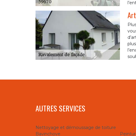
l’en
Art
Plu
vous
d’ar
plus
l’en
souh
AUTRES SERVICES
Nettoyage et démoussage de toiture
Bavinchove
Peintur