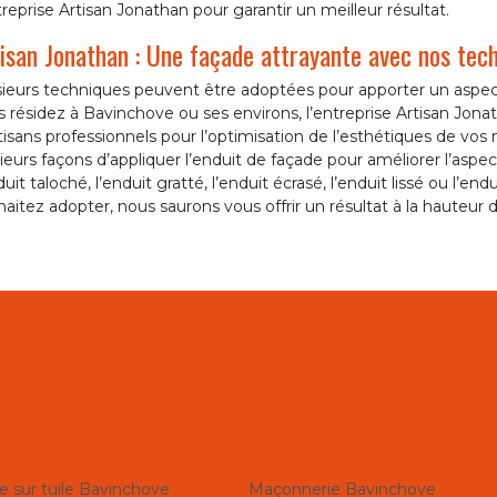
treprise Artisan Jonathan pour garantir un meilleur résultat.
isan Jonathan : Une façade attrayante avec nos tech
sieurs techniques peuvent être adoptées pour apporter un aspect
 résidez à Bavinchove ou ses environs, l’entreprise Artisan Jona
tisans professionnels pour l’optimisation de l’esthétiques de vos
ieurs façons d’appliquer l’enduit de façade pour améliorer l’aspe
duit taloché, l’enduit gratté, l’enduit écrasé, l’enduit lissé ou l’en
aitez adopter, nous saurons vous offrir un résultat à la hauteur 
e sur tuile Bavinchove
Maçonnerie Bavinchove