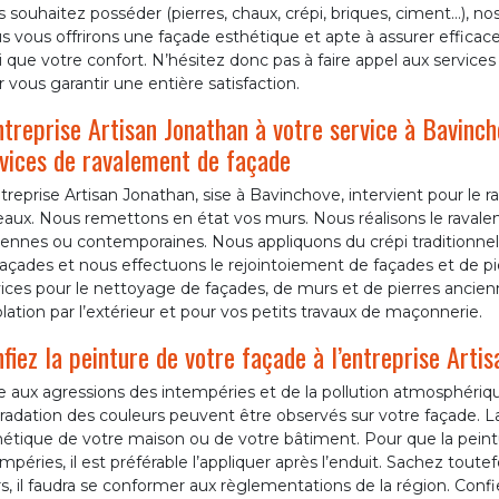
 souhaitez posséder (pierres, chaux, crépi, briques, ciment…), no
 vous offrirons une façade esthétique et apte à assurer efficac
i que votre confort. N’hésitez donc pas à faire appel aux servic
 vous garantir une entière satisfaction.
ntreprise Artisan Jonathan à votre service à Bavincho
vices de ravalement de façade
treprise Artisan Jonathan, sise à Bavinchove, intervient pour l
eaux. Nous remettons en état vos murs. Nous réalisons le ravale
ennes ou contemporaines. Nous appliquons du crépi traditionnel,
açades et nous effectuons le rejointoiement de façades et de pi
ices pour le nettoyage de façades, de murs et de pierres ancien
olation par l’extérieur et pour vos petits travaux de maçonnerie.
fiez la peinture de votre façade à l’entreprise Arti
e aux agressions des intempéries et de la pollution atmosphériq
adation des couleurs peuvent être observés sur votre façade. La
étique de votre maison ou de votre bâtiment. Pour que la peintu
mpéries, il est préférable l’appliquer après l’enduit. Sachez toutef
, il faudra se conformer aux règlementations de la région. Conf