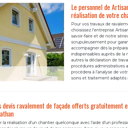
Le personnel de Artis
réalisation de votre ch
Pour vos travaux de ravalem
choisissez l’entreprise Artis
savoir-faire et de notre séri
scrupuleusement pour garanti
accompagner dès la prépara
indispensables auprès de la 
autres la déclaration de trav
procédures administratives a
procèdera à l’analyse de vot
soins et traitement adaptés 
 devis ravalement de façade offerts gratuitement 
athan
 la réalisation d’un chantier quelconque avec l’aide d’un profes