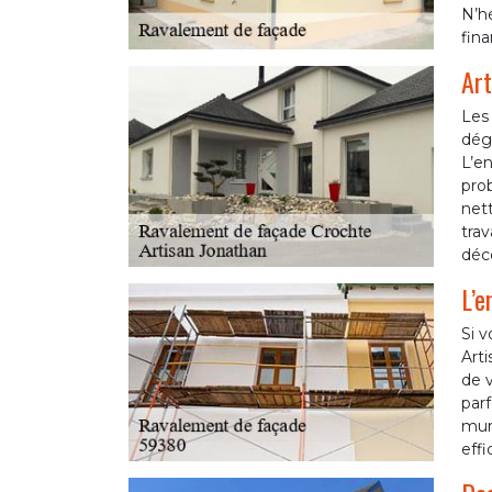
N’hé
fina
Art
Les 
dégr
L’en
prob
nett
trav
déco
L’e
Si v
Art
de v
parf
murs
effi