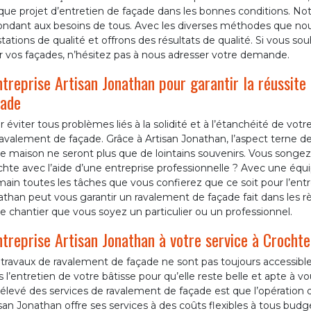
que projet d’entretien de façade dans les bonnes conditions. N
ondant aux besoins de tous. Avec les diverses méthodes que no
tations de qualité et offrons des résultats de qualité. Si vous 
r vos façades, n’hésitez pas à nous adresser votre demande.
ntreprise Artisan Jonathan pour garantir la réussite
çade
 éviter tous problèmes liés à la solidité et à l’étanchéité de vot
ravalement de façade. Grâce à Artisan Jonathan, l’aspect terne 
e maison ne seront plus que de lointains souvenirs. Vous songez
hte avec l’aide d’une entreprise professionnelle ? Avec une éq
ain toutes les tâches que vous confierez que ce soit pour l’entr
than peut vous garantir un ravalement de façade fait dans les règl
e chantier que vous soyez un particulier ou un professionnel.
ntreprise Artisan Jonathan à votre service à Crochte 
 travaux de ravalement de façade ne sont pas toujours accessibl
 l’entretien de votre bâtisse pour qu’elle reste belle et apte à v
x élevé des services de ravalement de façade est que l’opératio
san Jonathan offre ses services à des coûts flexibles à tous bud