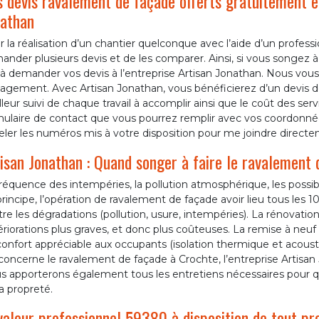
 devis ravalement de façade offerts gratuitement 
athan
 la réalisation d’un chantier quelconque avec l’aide d’un profes
nder plusieurs devis et de les comparer. Ainsi, si vous songez 
à demander vos devis à l’entreprise Artisan Jonathan. Nous vous
gement. Avec Artisan Jonathan, vous bénéficierez d’un devis dét
leur suivi de chaque travail à accomplir ainsi que le coût des ser
mulaire de contact que vous pourrez remplir avec vos coordon
ler les numéros mis à votre disposition pour me joindre directe
isan Jonathan : Quand songer à faire le ravalement 
réquence des intempéries, la pollution atmosphérique, les possibil
rincipe, l’opération de ravalement de façade avoir lieu tous les 1
re les dégradations (pollution, usure, intempéries). La rénovati
riorations plus graves, et donc plus coûteuses. La remise à neuf 
onfort appréciable aux occupants (isolation thermique et acoustiq
concerne le ravalement de façade à Crochte, l’entreprise Artisan 
s apporterons également tous les entretiens nécessaires pour q
a propreté.
aleur professionnel 59380 à disposition de tout pr