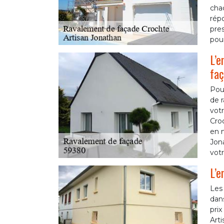
cha
rép
pres
pou
L’e
fa
Pour
de 
votr
Croc
en m
Jona
votr
L’e
Les
dans
pri
Arti