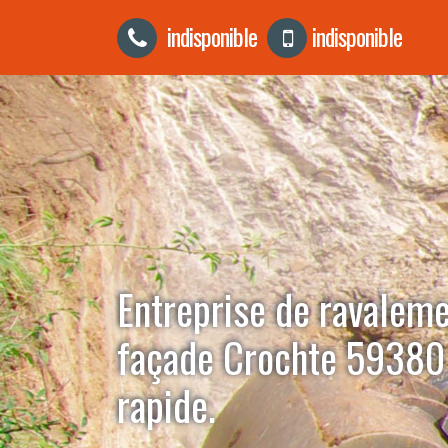
indisponible
indisponible
Entreprise de ravalem
façade Crochte 59380
rapide.