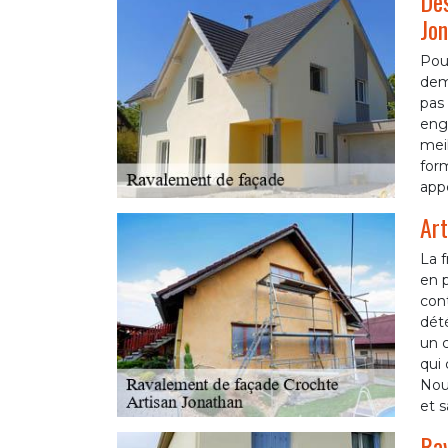
Des
Jon
Pour
dema
pas 
enga
meil
for
appe
Art
La f
en p
cont
dété
un c
qui 
Nou
et s
Rav