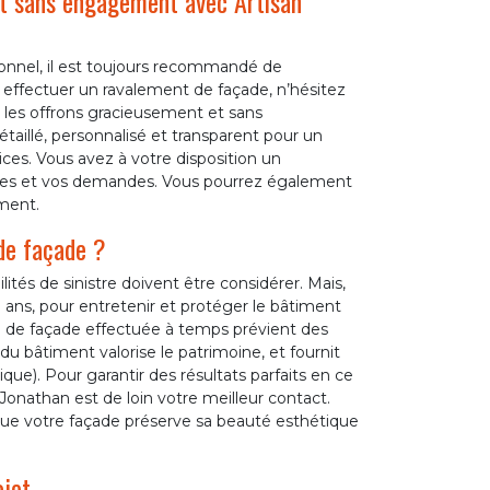
et sans engagement avec Artisan
sionnel, il est toujours recommandé de
à effectuer un ravalement de façade, n’hésitez
 les offrons gracieusement et sans
aillé, personnalisé et transparent pour un
vices. Vous avez à votre disposition un
nées et vos demandes. Vous pourrez également
ment.
de façade ?
ités de sinistre doivent être considérer. Mais,
0 ans, pour entretenir et protéger le bâtiment
on de façade effectuée à temps prévient des
du bâtiment valorise le patrimoine, et fournit
ue). Pour garantir des résultats parfaits en ce
Jonathan est de loin votre meilleur contact.
ue votre façade préserve sa beauté esthétique
ojet