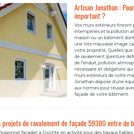
Artisan Jonathan : Pou
important ?
Vos murs extérieurs finiront p
intempéries et la pollution 
maison ou un bâtiment dont 
une très mauvaise image car
votre propriété. Quelles que 
de ravalement (peinture défr
de l’enduit, pollution atmosp
nécessaire et obligatoire qui 
murs extérieurs de votre ma
Jonathan dispose d’une équi
aux normes pour réussir ave
façade de votre bâtiment.
 projets de ravalement de façade 59380 entre de 
essionnel façadier à Crochte en activité pour des travaux fiables