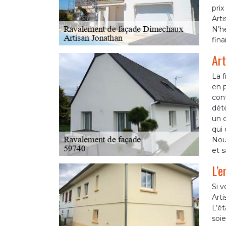
pri
Arti
N’hé
fina
Art
La f
en p
cont
dété
un c
qui 
Nou
et s
L’e
Si v
Art
L’ét
soie