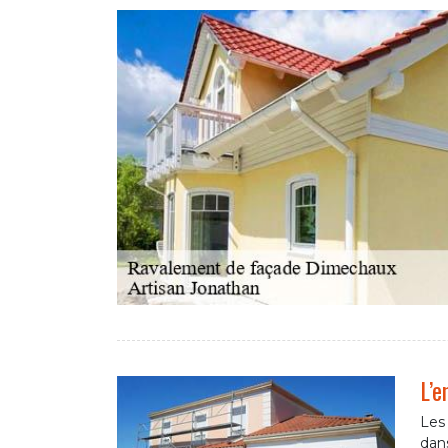
L’e
Les
dans