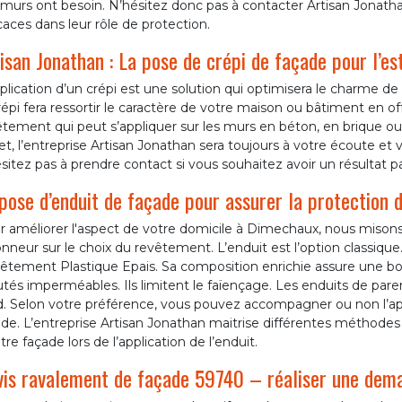
murs ont besoin. N’hésitez donc pas à contacter Artisan Jonath
caces dans leur rôle de protection.
isan Jonathan : La pose de crépi de façade pour l’e
plication d’un crépi est une solution qui optimisera le charme d
répi fera ressortir le caractère de votre maison ou bâtiment en of
tement qui peut s’appliquer sur les murs en béton, en brique ou e
et, l’entreprise Artisan Jonathan sera toujours à votre écoute et 
sitez pas à prendre contact si vous souhaitez avoir un résultat par
pose d’enduit de façade pour assurer la protection 
r améliorer l'aspect de votre domicile à Dimechaux, nous misons
nneur sur le choix du revêtement. L’enduit est l’option classiqu
êtement Plastique Epais. Sa composition enrichie assure une bon
utés imperméables. Ils limitent le faïençage. Les enduits de pa
d. Selon votre préférence, vous pouvez accompagner ou non l’app
de. L’entreprise Artisan Jonathan maitrise différentes méthodes 
tre façade lors de l’application de l’enduit.
is ravalement de façade 59740 – réaliser une dema