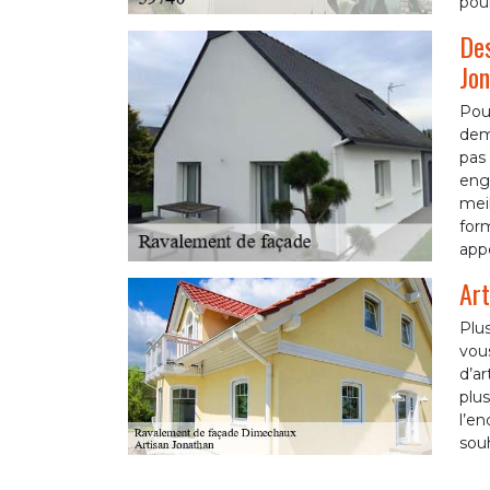
pou
Des
Jon
Pour
dema
pas 
enga
meil
for
appe
Art
Plu
vous
d’ar
plus
l’en
souh