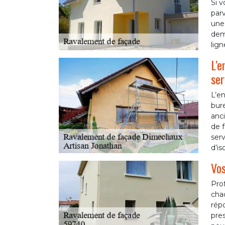
Si v
parv
une 
dema
lig
L’e
ser
L’en
bur
anci
de f
serv
d’is
Vos
Prof
cha
rép
pres