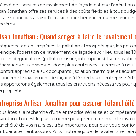
x élevé des services de ravalement de façade est que l’opératio
san Jonathan offre ses services à des coûts flexibles à tous bud
sitez donc pas à saisir l’occasion pour bénéficier du meilleur de
ncières.
isan Jonathan : Quand songer à faire le ravalement 
réquence des intempéries, la pollution atmosphérique, les possibil
rincipe, l’opération de ravalement de façade avoir lieu tous les 1
re les dégradations (pollution, usure, intempéries). La rénovati
riorations plus graves, et donc plus coûteuses. La remise à neuf 
onfort appréciable aux occupants (isolation thermique et acoustiq
concerne le ravalement de façade à Dimechaux, l’entreprise Artis
s apporterons également tous les entretiens nécessaires pour q
a propreté.
ntreprise Artisan Jonathan pour assurer l’étanchéité
ous êtes à la recherche d’une entreprise sérieuse et compétente
isan Jonathan est le plus à même pour prendre en main le raval
anchéité de vos murs est très importante pour que votre confort
nt parfaitement assurés. Ainsi, notre équipe de ravaleurs veillera