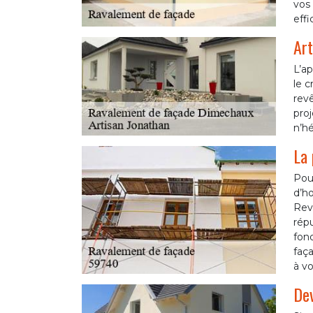
vos 
effi
Art
L’ap
le c
revê
proj
n’hé
La 
Pou
d’ho
Rev
rép
fon
faça
à vo
Dev