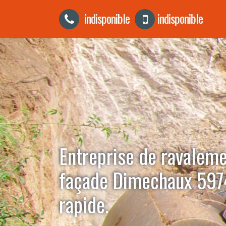
indisponible
indisponible
Entreprise de ravalem
façade Dimechaux 597
rapide.