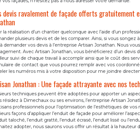
r vos façades, n’hésitez pas à nous adresser votre demande.
 devis ravalement de façade offerts gratuitement 
athan
 la réalisation d’un chantier quelconque avec l’aide d’un profes
nder plusieurs devis et de les comparer. Ainsi, si vous songez 
à demander vos devis à l’entreprise Artisan Jonathan. Nous vous
gement. Avec Artisan Jonathan, vous bénéficierez d’un devis dét
leur suivi de chaque travail à accomplir ainsi que le coût des ser
mulaire de contact que vous pourrez remplir avec vos coordon
ler les numéros mis à votre disposition pour me joindre directe
isan Jonathan : Une façade attrayante avec nos tech
sieurs techniques peuvent être adoptées pour apporter un aspect
 résidez à Dimechaux ou ses environs, l’entreprise Artisan Jona
tisans professionnels pour l’optimisation de l’esthétiques de vos
ieurs façons d’appliquer l’enduit de façade pour améliorer l’aspe
duit taloché, l’enduit gratté, l’enduit écrasé, l’enduit lissé ou l’en
aitez adopter, nous saurons vous offrir un résultat à la hauteur 