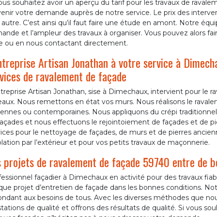
ous souhaitez avoir un aperçu du tarif pour les travaux de ravale
enir votre demande auprès de notre service. Le prix des interven
autre. C’est ainsi qu’il faut faire une étude en amont. Notre équip
nde et l’ampleur des travaux à organiser. Vous pouvez alors fai
ne ou en nous contactant directement.
ntreprise Artisan Jonathan à votre service à Dimecha
vices de ravalement de façade
treprise Artisan Jonathan, sise à Dimechaux, intervient pour le
eaux. Nous remettons en état vos murs. Nous réalisons le ravale
ennes ou contemporaines. Nous appliquons du crépi traditionnel,
açades et nous effectuons le rejointoiement de façades et de pi
ices pour le nettoyage de façades, de murs et de pierres ancien
olation par l’extérieur et pour vos petits travaux de maçonnerie.
 projets de ravalement de façade 59740 entre de 
essionnel façadier à Dimechaux en activité pour des travaux fiab
que projet d’entretien de façade dans les bonnes conditions. N
ondant aux besoins de tous. Avec les diverses méthodes que no
tations de qualité et offrons des résultats de qualité. Si vous 