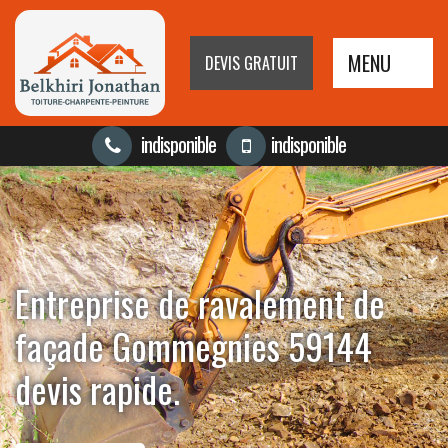
MENU
DEVIS GRATUIT
indisponible
indisponible
Entreprise de ravalement de
façade Gommegnies 59144
devis rapide.