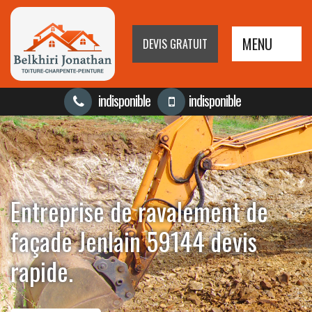
MENU
DEVIS GRATUIT
indisponible
indisponible
Entreprise de ravalement de
façade Jenlain 59144 devis
rapide.