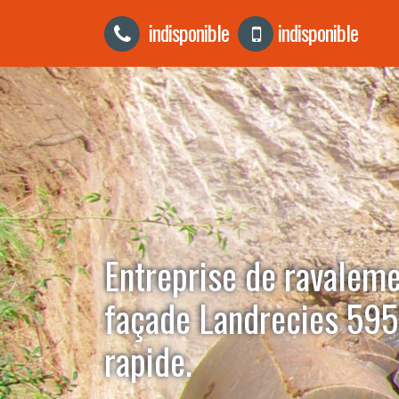
indisponible
indisponible
Entreprise de ravalem
façade Landrecies 595
rapide.