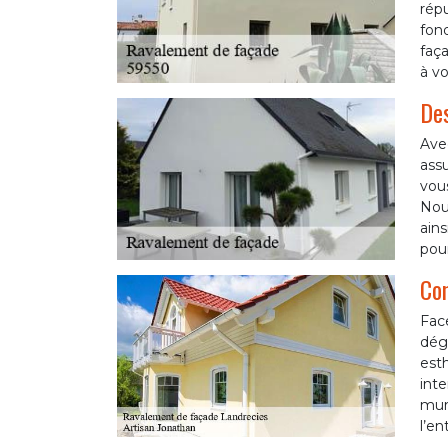
rép
fon
faça
à vo
Des
Avec
assu
vous
Nous
ains
pour
Con
Fac
dégr
esth
inte
murs
l’en