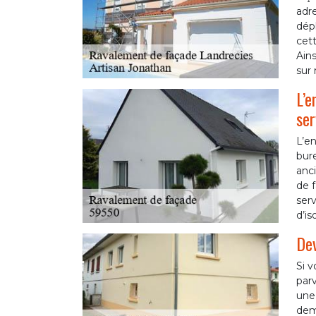
adre
dépl
cett
Ains
sur 
L’e
ser
L’en
bur
anci
de f
serv
d’is
Dev
Si v
parv
une 
dema