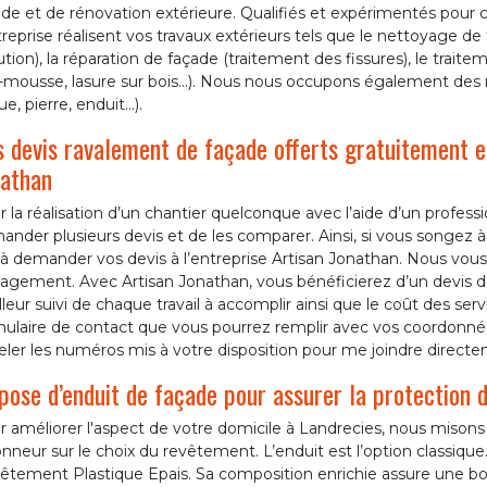
de et de rénovation extérieure. Qualifiés et expérimentés pour c
treprise réalisent vos travaux extérieurs tels que le nettoyage de
ution), la réparation de façade (traitement des fissures), le trai
i-mousse, lasure sur bois…). Nous nous occupons également des
ue, pierre, enduit…).
 devis ravalement de façade offerts gratuitement 
athan
 la réalisation d’un chantier quelconque avec l’aide d’un profes
nder plusieurs devis et de les comparer. Ainsi, si vous songez 
à demander vos devis à l’entreprise Artisan Jonathan. Nous vous
gement. Avec Artisan Jonathan, vous bénéficierez d’un devis dét
leur suivi de chaque travail à accomplir ainsi que le coût des ser
mulaire de contact que vous pourrez remplir avec vos coordon
ler les numéros mis à votre disposition pour me joindre directe
pose d’enduit de façade pour assurer la protection 
 améliorer l'aspect de votre domicile à Landrecies, nous misons
nneur sur le choix du revêtement. L’enduit est l’option classiqu
êtement Plastique Epais. Sa composition enrichie assure une bon