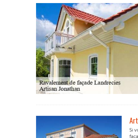
Art
Si v
faça