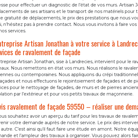
sse pour effectuer un diagnostic de l’état de vos murs. Artisan
acements de ses artisans et le transport de nos matériels pour t
e gratuité de déplacements, le prix des prestations que nous vou
i, n’hésitez pas à prendre contact. Nous vous invitons à faire v
nos services.
ntreprise Artisan Jonathan à votre service à Landreci
vices de ravalement de façade
treprise Artisan Jonathan, sise à Landrecies, intervient pour le
eaux. Nous remettons en état vos murs. Nous réalisons le ravale
ennes ou contemporaines. Nous appliquons du crépi traditionnel,
açades et nous effectuons le rejointoiement de façades et de pi
ices pour le nettoyage de façades, de murs et de pierres ancien
olation par l’extérieur et pour vos petits travaux de maçonnerie.
is ravalement de façade 59550 – réaliser une dem
ous souhaitez avoir un aperçu du tarif pour les travaux de ravale
enir votre demande auprès de notre service. Le prix des interven
autre. C’est ainsi qu’il faut faire une étude en amont. Notre équip
nde et l’ampleur des travaux à organiser. Vous pouvez alors fai