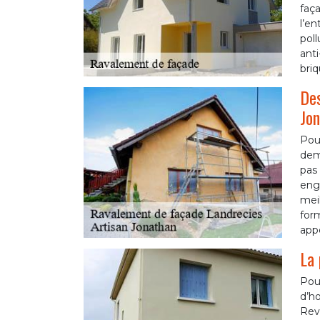
faça
l’en
poll
ant
briq
Des
Jon
Pour
dema
pas 
enga
meil
for
appe
La 
Pour
d’ho
Rev