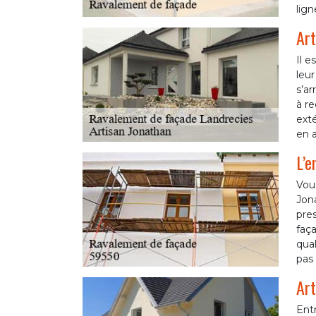
lig
Art
Il 
leur
s’ar
à r
exté
en a
L’e
Vou
Jon
pres
faça
qual
pas 
Art
Entr