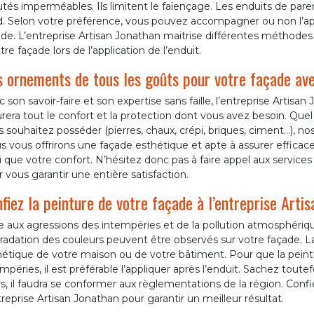
utés imperméables. Ils limitent le faïençage. Les enduits de pa
d. Selon votre préférence, vous pouvez accompagner ou non l’app
de. L’entreprise Artisan Jonathan maitrise différentes méthodes 
tre façade lors de l’application de l’enduit.
 ornements de tous les goûts pour votre façade ave
 son savoir-faire et son expertise sans faille, l’entreprise Artisan
rera tout le confort et la protection dont vous avez besoin. Quel 
 souhaitez posséder (pierres, chaux, crépi, briques, ciment…), no
 vous offrirons une façade esthétique et apte à assurer efficac
i que votre confort. N’hésitez donc pas à faire appel aux servic
 vous garantir une entière satisfaction.
fiez la peinture de votre façade à l’entreprise Arti
e aux agressions des intempéries et de la pollution atmosphériq
adation des couleurs peuvent être observés sur votre façade. La
étique de votre maison ou de votre bâtiment. Pour que la peintu
mpéries, il est préférable l’appliquer après l’enduit. Sachez toutef
, il faudra se conformer aux règlementations de la région. Confi
treprise Artisan Jonathan pour garantir un meilleur résultat.