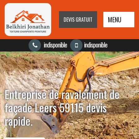
MENU
DEVIS GRATUIT
indisponible
indisponible
Entreprise de ravalement de
façade Leers 59115 devis
rapide.