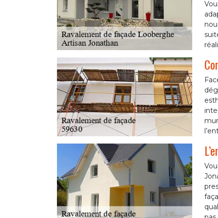
Vous
adap
nou
suit
réal
Con
Fac
dégr
esth
inte
murs
l’en
L’e
Vou
Jon
pres
faça
qual
pas 