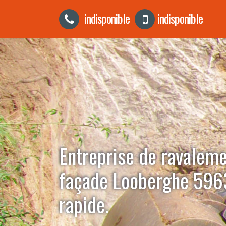
indisponible
indisponible
Entreprise de ravalem
façade Looberghe 596
rapide.