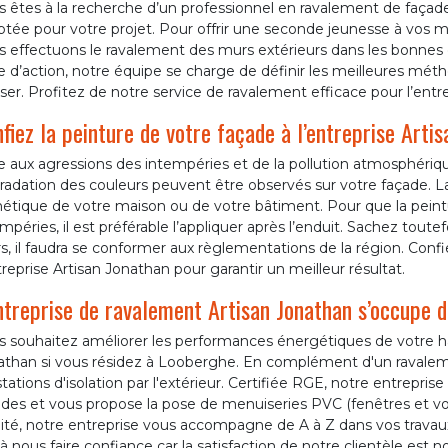
 êtes à la recherche d’un professionnel en ravalement de façade
tée pour votre projet. Pour offrir une seconde jeunesse à vos mu
s effectuons le ravalement des murs extérieurs dans les bonnes 
e d’action, notre équipe se charge de définir les meilleures méth
iser. Profitez de notre service de ravalement efficace pour l’entr
fiez la peinture de votre façade à l’entreprise Arti
e aux agressions des intempéries et de la pollution atmosphériq
adation des couleurs peuvent être observés sur votre façade. La
étique de votre maison ou de votre bâtiment. Pour que la peintu
mpéries, il est préférable l’appliquer après l’enduit. Sachez toutef
, il faudra se conformer aux règlementations de la région. Conf
treprise Artisan Jonathan pour garantir un meilleur résultat.
ntreprise de ravalement Artisan Jonathan s’occupe d
s souhaitez améliorer les performances énergétiques de votre ha
athan si vous résidez à Looberghe. En complément d'un ravalem
tations d'isolation par l'extérieur. Certifiée RGE, notre entrepri
des et vous propose la pose de menuiseries PVC (fenêtres et vole
ité, notre entreprise vous accompagne de A à Z dans vos travaux
à nous faire confiance car la satisfaction de notre clientèle est no