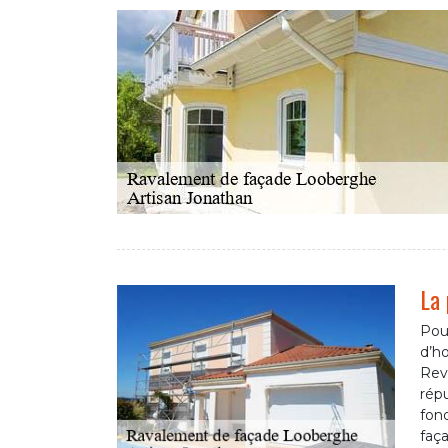
La 
Pou
d’ho
Rev
rép
fon
faça