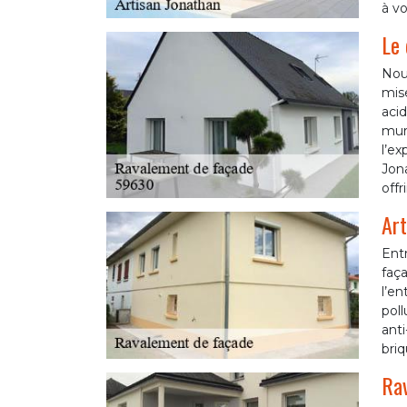
à vo
Le 
Nou
mise
acid
mur
l’ex
Jona
offr
Art
Entr
faça
l’en
poll
ant
briq
Rav