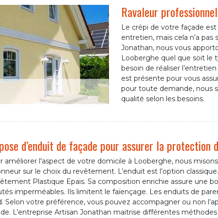
Ravaleur professionnel
Le crépi de votre façade es
entretien, mais cela n’a pas s
Jonathan, nous vous apporto
Looberghe quel que soit le ty
besoin de réaliser l’entreti
est présente pour vous assur
pour toute demande, nous s
qualité selon les besoins.
pose d’enduit de façade pour assurer la protection 
r améliorer l'aspect de votre domicile à Looberghe, nous misons
nneur sur le choix du revêtement. L’enduit est l’option classiqu
êtement Plastique Epais. Sa composition enrichie assure une bon
utés imperméables. Ils limitent le faïençage. Les enduits de pa
d. Selon votre préférence, vous pouvez accompagner ou non l’app
de. L’entreprise Artisan Jonathan maitrise différentes méthodes 