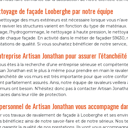
toyage de façade Looberghe par notre équipe
nettoyage des murs extérieurs est nécessaire lorsque vous n’ave
 raviver les structures varient en fonction du type de matériaux
lage, l’hydrogommage, le nettoyage à haute pression, le nettoy
de chaque façade. En activité dans le métier de façadier 59630,
tations de qualité. Si vous souhaitez bénéficier de notre service,
ntreprise Artisan Jonathan pour assurer l’étanchéité
ous êtes à la recherche d’une entreprise sérieuse et compétente
isan Jonathan est le plus à même pour prendre en main le raval
anchéité de vos murs est très importante pour que votre confort
nt parfaitement assurés. Ainsi, notre équipe de ravaleurs veillera
murs ont besoin. N’hésitez donc pas à contacter Artisan Jonath
caces dans leur rôle de protection.
personnel de Artisan Jonathan vous accompagne dans
 vos travaux de ravalement de façade à Looberghe et ses environ
 bénéficiez ainsi de notre savoir-faire et de notre sérieux. Nos
 garantir la qualité de nos prestations. Ils vont vous accompag