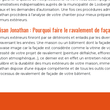
nistratives indispensables auprès de la municipalité de Loobergh
aux et les demandes d’autorisation. Une fois ces procédures admi
than procèdera à l’analyse de votre chantier pour mieux préparer
murs extérieurs.
isan Jonathan : Pourquoi faire le ravalement de faç
murs extérieurs finiront par se détériorés et enlaidis par les div
raversant les années. Une maison ou un bâtiment dont la façade 
aise image car la façade est considérée comme la vitrine de vot
ssité de votre projet de ravalement (peinture défraîchie, efflores
ution atmosphérique…), ce dernier est en effet un entretien néces
uilibre et la durabilité des murs extérieurs de votre maison, im
athan dispose d’une équipe compétente et de tous les outils co
processus de ravalement de façade de votre bâtiment.