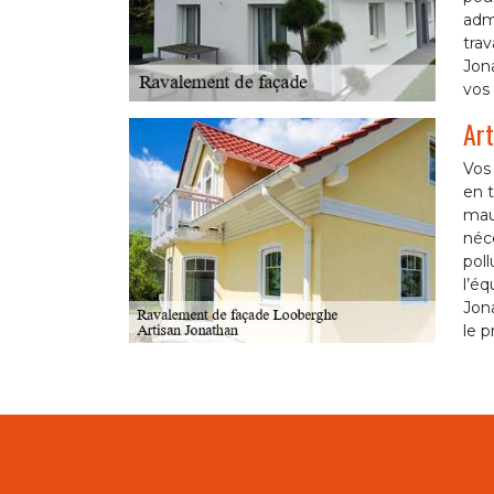
admi
trav
Jona
vos 
Art
Vos 
en t
mauv
néce
poll
l’éq
Jon
le 