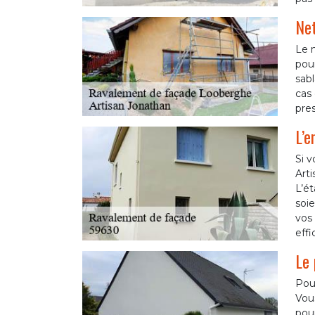
Net
Le 
pour
sab
cas 
pres
L’e
Si v
Art
L’ét
soie
vos 
effi
Le 
Pour
Vous
pour