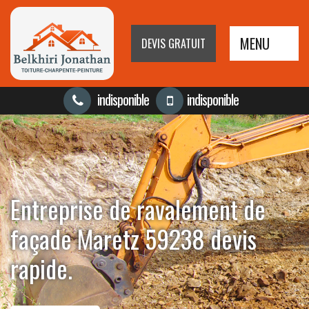
MENU
DEVIS GRATUIT
indisponible
indisponible
Entreprise de ravalement de
façade Maretz 59238 devis
rapide.