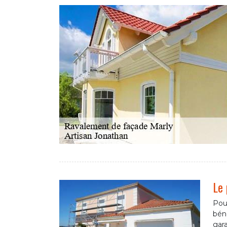
Le 
Pour
béné
gara