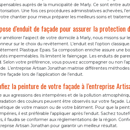
spensables auprès de la municipalité de Marly. Ce sont entre aut
torisation. Une fois ces procédures administratives achevées, l’e
otre chantier pour mieux préparer les meilleurs soins et traitem
pose d’enduit de façade pour assurer la protection 
 améliorer l'aspect de votre domicile à Marly, nous misons sur 
nneur sur le choix du revêtement. L’enduit est l’option classiqu
êtement Plastique Epais. Sa composition enrichie assure une bon
utés imperméables. Ils limitent le faïençage. Les enduits de pa
d. Selon votre préférence, vous pouvez accompagner ou non l’app
de. L’entreprise Artisan Jonathan maitrise différentes méthodes 
tre façade lors de l’application de l’enduit.
fiez la peinture de votre façade à l’entreprise Arti
e aux agressions des intempéries et de la pollution atmosphériq
adation des couleurs peuvent être observés sur votre façade. La
étique de votre maison ou de votre bâtiment. Pour que la peintu
mpéries, il est préférable l’appliquer après l’enduit. Sachez toutef
, il faudra se conformer aux règlementations de la région. Confi
treprise Artisan Jonathan pour garantir un meilleur résultat.