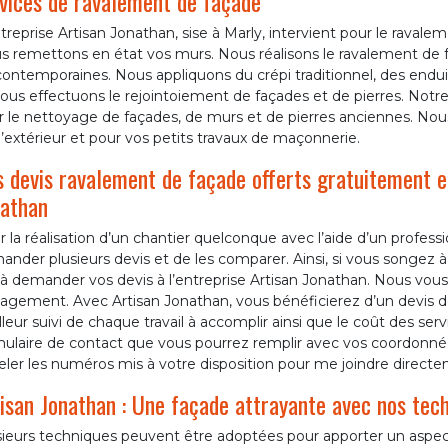
vices de ravalement de façade
treprise Artisan Jonathan, sise à Marly, intervient pour le rava
s remettons en état vos murs. Nous réalisons le ravalement de 
ontemporaines. Nous appliquons du crépi traditionnel, des endui
ous effectuons le rejointoiement de façades et de pierres. Notre
 le nettoyage de façades, de murs et de pierres anciennes. Nous 
l’extérieur et pour vos petits travaux de maçonnerie.
 devis ravalement de façade offerts gratuitement 
athan
 la réalisation d’un chantier quelconque avec l’aide d’un profes
nder plusieurs devis et de les comparer. Ainsi, si vous songez 
à demander vos devis à l’entreprise Artisan Jonathan. Nous vous
gement. Avec Artisan Jonathan, vous bénéficierez d’un devis dét
leur suivi de chaque travail à accomplir ainsi que le coût des ser
mulaire de contact que vous pourrez remplir avec vos coordon
ler les numéros mis à votre disposition pour me joindre directe
isan Jonathan : Une façade attrayante avec nos tech
sieurs techniques peuvent être adoptées pour apporter un aspect