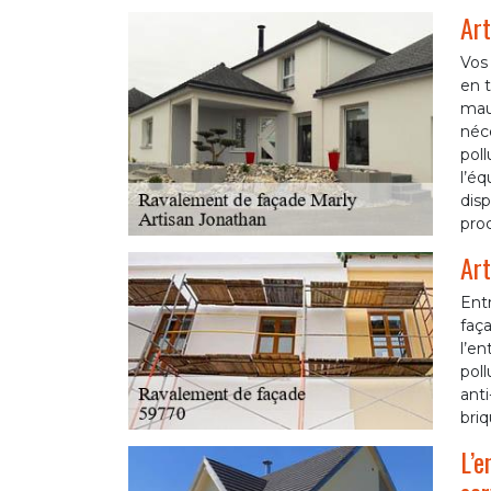
Art
Vos 
en t
mauv
néce
poll
l’éq
dis
pro
Art
Entr
faça
l’en
poll
ant
briq
L’e