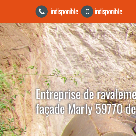
indisponible
indisponible
Entreprise de ravalem
façade Marly 59770 dev