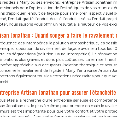
 résidez à Marly ou ses environs, l’entreprise Artisan Jonathan m
essionnels pour l’optimisation de l’esthétiques de vos murs extér
ns d’appliquer l’enduit de façade pour améliorer l’aspect visuel d
ché, l’enduit gratté, l’enduit écrasé, l’enduit lissé ou l’enduit pro
ter, nous saurons vous offrir un résultat à la hauteur de vos exi
isan Jonathan : Quand songer à faire le ravalement 
réquence des intempéries, la pollution atmosphérique, les possibil
rincipe, l’opération de ravalement de façade avoir lieu tous les 1
re les dégradations (pollution, usure, intempéries). La rénovati
riorations plus graves, et donc plus coûteuses. La remise à neuf 
onfort appréciable aux occupants (isolation thermique et acoustiq
concerne le ravalement de façade à Marly, l’entreprise Artisan Jo
orterons également tous les entretiens nécessaires pour que vot
reté.
ntreprise Artisan Jonathan pour assurer l’étanchéité
ous êtes à la recherche d’une entreprise sérieuse et compétente
isan Jonathan est le plus à même pour prendre en main le ravale
murs est très importante pour que votre confort et votre protec
aitement assurés. Ainsi, notre équipe de ravaleurs veillera à appo