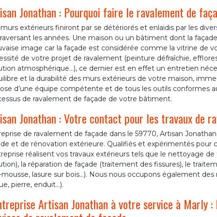
isan Jonathan : Pourquoi faire le ravalement de faç
murs extérieurs finiront par se détériorés et enlaidis par les div
raversant les années. Une maison ou un bâtiment dont la façade 
aise image car la façade est considérée comme la vitrine de vot
ssité de votre projet de ravalement (peinture défraîchie, efflores
ution atmosphérique…), ce dernier est en effet un entretien néces
uilibre et la durabilité des murs extérieurs de votre maison, imm
pose d’une équipe compétente et de tous les outils conformes au
cessus de ravalement de façade de votre bâtiment.
isan Jonathan : Votre contact pour les travaux de 
eprise de ravalement de façade dans le 59770, Artisan Jonathan e
de et de rénovation extérieure. Qualifiés et expérimentés pour c
treprise réalisent vos travaux extérieurs tels que le nettoyage de
ution), la réparation de façade (traitement des fissures), le trai
i-mousse, lasure sur bois…). Nous nous occupons également des
ue, pierre, enduit…).
ntreprise Artisan Jonathan à votre service à Marly : 