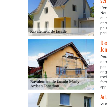
ser
L’en
Nou
ou c
et n
pour
par 
Des
Jon
Pour
dema
pas 
enga
meil
for
appe
Art
Plu