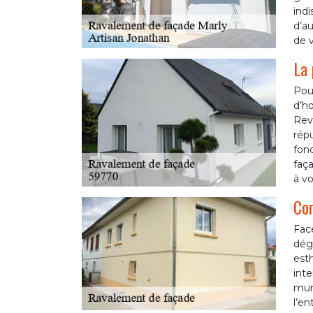
indi
d’au
de v
La 
Pour
d’ho
Rev
rép
fon
faça
à vo
Con
Fac
dégr
esth
inte
murs
l’en