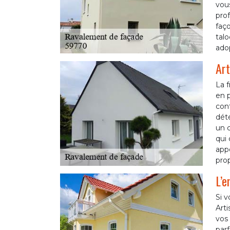
vous
prof
faço
talo
adop
Art
La f
en p
cont
dété
un c
qui 
app
prop
L’e
Si v
Art
vos 
parf