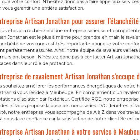
i que votre confort. N’hésitez donc pas à faire appel aux servi
 vous garantir une entière satisfaction.
ntreprise Artisan Jonathan pour assurer l’étanchéité
ous êtes à la recherche d’une entreprise sérieuse et compétente
isan Jonathan est le plus à même pour prendre en main le rava
anchéité de vos murs est très importante pour que votre confort
nt parfaitement assurés. Ainsi, notre équipe de ravaleurs veillera
murs ont besoin. N’hésitez donc pas à contacter Artisan Jonath
caces dans leur rôle de protection.
ntreprise de ravalement Artisan Jonathan s’occupe d
s souhaitez améliorer les performances énergétiques de votre ha
athan si vous résidez à Maubeuge. En complément d'un ravalem
tations d'isolation par l'extérieur. Certifiée RGE, notre entrepri
des et vous propose la pose de menuiseries PVC (fenêtres et vole
ité, notre entreprise vous accompagne de A à Z dans vos travaux
à nous faire confiance car la satisfaction de notre clientèle est no
ntreprise Artisan Jonathan à votre service à Maubeug