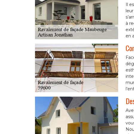
Il 
leur
s’ar
à r
exté
en a
Con
Fac
dégr
esth
inte
murs
l’en
Des
Avec
assu
vous
Nous