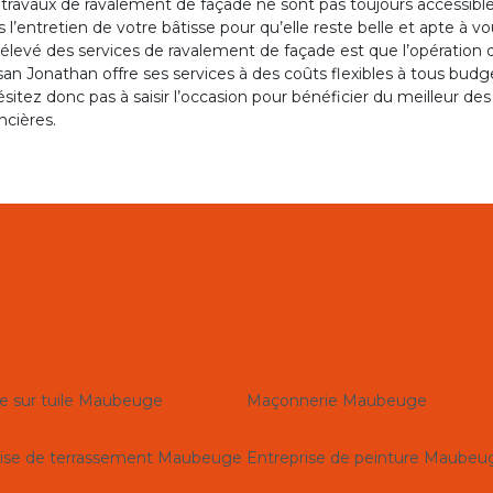
 travaux de ravalement de façade ne sont pas toujours accessibl
 l’entretien de votre bâtisse pour qu’elle reste belle et apte à v
x élevé des services de ravalement de façade est que l’opératio
san Jonathan offre ses services à des coûts flexibles à tous bud
sitez donc pas à saisir l’occasion pour bénéficier du meilleur de
ncières.
e sur tuile Maubeuge
Maçonnerie Maubeuge
rise de terrassement Maubeuge
Entreprise de peinture Maubeu