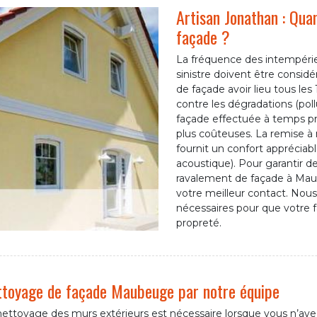
Artisan Jonathan : Qua
façade ?
La fréquence des intempéries
sinistre doivent être considé
de façade avoir lieu tous les
contre les dégradations (poll
façade effectuée à temps pré
plus coûteuses. La remise à 
fournit un confort appréciab
acoustique). Pour garantir de
ravalement de façade à Maub
votre meilleur contact. Nou
nécessaires pour que votre 
propreté.
toyage de façade Maubeuge par notre équipe
nettoyage des murs extérieurs est nécessaire lorsque vous n’ave