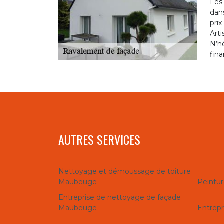
Les
dans
pri
Arti
N’hé
fina
AUTRES SERVICES
Nettoyage et démoussage de toiture
Maubeuge
Peintur
Entreprise de nettoyage de façade
Maubeuge
Entrep