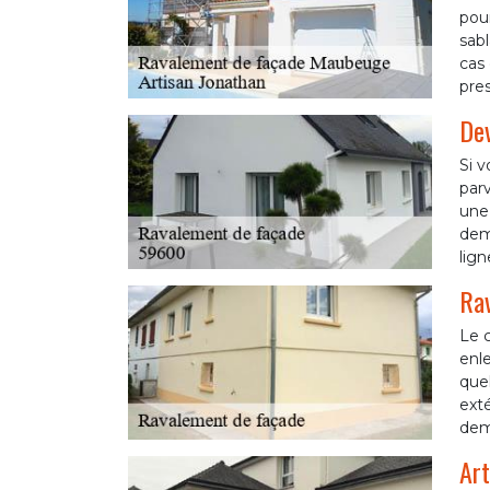
pour
sab
cas 
pres
Dev
Si v
parv
une 
dema
lig
Rav
Le c
enl
quel
exté
dem
Art