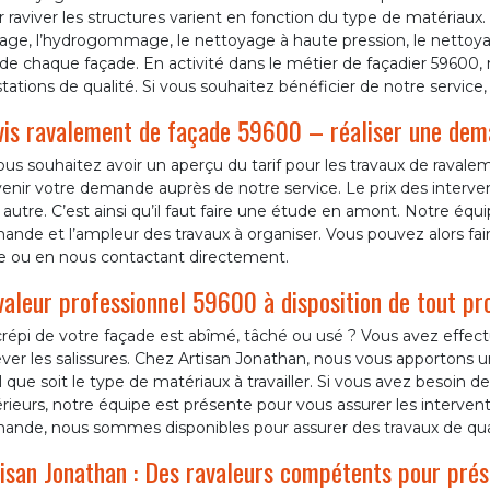
 raviver les structures varient en fonction du type de matériaux
lage, l’hydrogommage, le nettoyage à haute pression, le nettoy
de chaque façade. En activité dans le métier de façadier 59600,
tations de qualité. Si vous souhaitez bénéficier de notre service,
is ravalement de façade 59600 – réaliser une dem
ous souhaitez avoir un aperçu du tarif pour les travaux de ravale
enir votre demande auprès de notre service. Le prix des interven
autre. C’est ainsi qu’il faut faire une étude en amont. Notre équip
nde et l’ampleur des travaux à organiser. Vous pouvez alors fai
ne ou en nous contactant directement.
aleur professionnel 59600 à disposition de tout pr
répi de votre façade est abîmé, tâché ou usé ? Vous avez effectu
ever les salissures. Chez Artisan Jonathan, nous vous apportons
 que soit le type de matériaux à travailler. Si vous avez besoin d
rieurs, notre équipe est présente pour vous assurer les intervent
ande, nous sommes disponibles pour assurer des travaux de quali
isan Jonathan : Des ravaleurs compétents pour prés