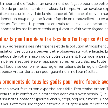
est important d’effectuer un ravalement de façade pour que votr
 rôle de protection contre les aléas du temps. Artisan ravaleur e
rêtera pas sur le travail de la résistance et l’étanchéité de vos 
edonner un coup de jeune à votre façade en renouvellent ou en a
rieurs. Pour cela, ils prendront en main tous travaux de peinture
pportant les meilleurs matériaux qui vont revêtir votre façade e
fiez la peinture de votre façade à l’entreprise Arti
e aux agressions des intempéries et de la pollution atmosphériq
adation des couleurs peuvent être observés sur votre façade. La
étique de votre maison ou de votre bâtiment. Pour que la peintu
mpéries, il est préférable l’appliquer après l’enduit. Sachez toutef
, il faudra se conformer aux règlementations de la région. Conf
treprise Artisan Jonathan pour garantir un meilleur résultat.
 ornements de tous les goûts pour votre façade ave
 son savoir-faire et son expertise sans faille, l’entreprise Artisan
rera tout le confort et la protection dont vous avez besoin. Quel 
 souhaitez posséder (pierres, chaux, crépi, briques, ciment…), no
 vous offrirons une façade esthétique et apte à assurer efficac