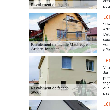
ains
pour
L’e
Si v
Art
L’ét
soie
vos 
effi
L’e
Vou
Jon
pres
faça
qual
pas 
L’e