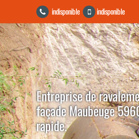
indisponible
indisponible
Entreprise de ravalem
façade Maubeuge 5960
rapide.