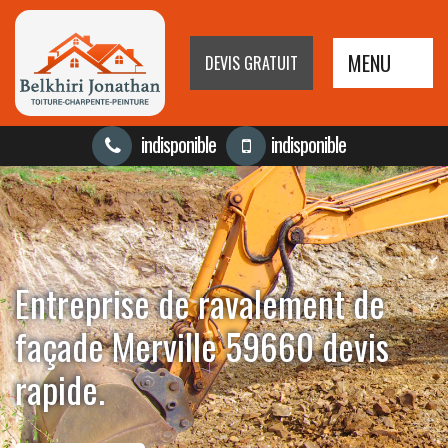
MENU
DEVIS GRATUIT
indisponible
indisponible
Entreprise de ravalement de
façade Merville 59660 devis
rapide.