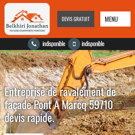
MENU
DEVIS GRATUIT
indisponible
indisponible
Entreprise de ravalement de
façade Pont A Marcq 59710
devis rapide.