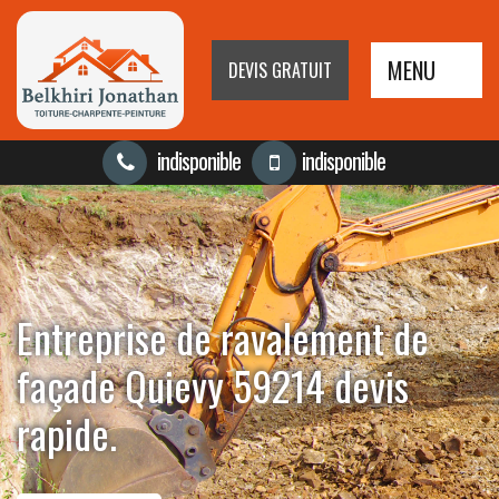
MENU
DEVIS GRATUIT
indisponible
indisponible
Entreprise de ravalement de
façade Quievy 59214 devis
rapide.