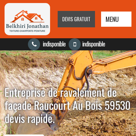
MENU
DEVIS GRATUIT
indisponible
indisponible
Entreprise de ravalement de
façade Raucourt Au Bois 59530
devis rapide.