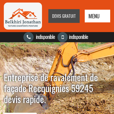
MENU
DEVIS GRATUIT
indisponible
indisponible
Entreprise de ravalement de
façade Recquignies 59245
devis rapide.