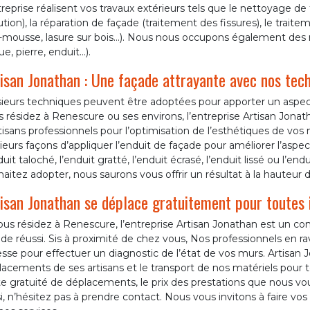
treprise réalisent vos travaux extérieurs tels que le nettoyage de
ution), la réparation de façade (traitement des fissures), le trai
i-mousse, lasure sur bois…). Nous nous occupons également des
ue, pierre, enduit…).
isan Jonathan : Une façade attrayante avec nos tech
sieurs techniques peuvent être adoptées pour apporter un aspect
 résidez à Renescure ou ses environs, l’entreprise Artisan Jonat
tisans professionnels pour l’optimisation de l’esthétiques de vos
ieurs façons d’appliquer l’enduit de façade pour améliorer l’aspe
duit taloché, l’enduit gratté, l’enduit écrasé, l’enduit lissé ou l’en
aitez adopter, nous saurons vous offrir un résultat à la hauteur 
isan Jonathan se déplace gratuitement pour toutes 
ous résidez à Renescure, l’entreprise Artisan Jonathan est un c
de réussi. Sis à proximité de chez vous, Nos professionnels en 
sse pour effectuer un diagnostic de l’état de vos murs. Artisan
acements de ses artisans et le transport de nos matériels pour t
e gratuité de déplacements, le prix des prestations que nous vou
i, n’hésitez pas à prendre contact. Nous vous invitons à faire v