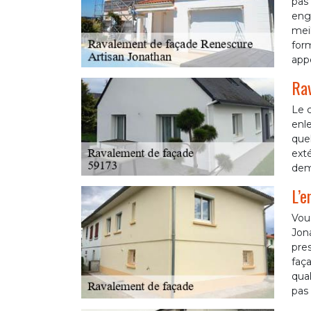
pas 
enga
meil
for
appe
Rav
Le c
enl
quel
exté
dem
L’e
Vou
Jon
pres
faça
qual
pas 