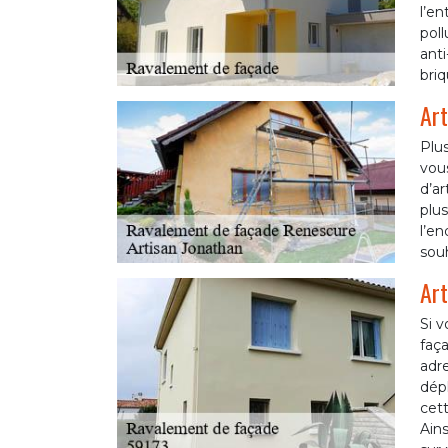
l’en
poll
ant
briq
Art
Plu
vous
d’ar
plus
l’en
souh
Art
Si v
faça
adre
dépl
cett
Ains