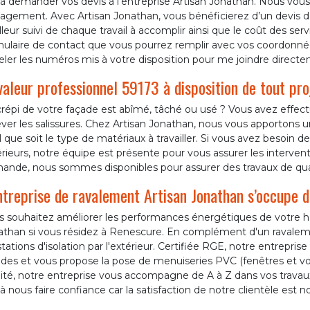
à demander vos devis à l’entreprise Artisan Jonathan. Nous vous
gement. Avec Artisan Jonathan, vous bénéficierez d’un devis dét
leur suivi de chaque travail à accomplir ainsi que le coût des ser
mulaire de contact que vous pourrez remplir avec vos coordon
ler les numéros mis à votre disposition pour me joindre directe
aleur professionnel 59173 à disposition de tout pro
répi de votre façade est abîmé, tâché ou usé ? Vous avez effectu
ever les salissures. Chez Artisan Jonathan, nous vous apportons
 que soit le type de matériaux à travailler. Si vous avez besoin d
rieurs, notre équipe est présente pour vous assurer les intervent
ande, nous sommes disponibles pour assurer des travaux de quali
ntreprise de ravalement Artisan Jonathan s’occupe d
s souhaitez améliorer les performances énergétiques de votre ha
athan si vous résidez à Renescure. En complément d'un ravalem
tations d'isolation par l'extérieur. Certifiée RGE, notre entrepri
des et vous propose la pose de menuiseries PVC (fenêtres et vole
ité, notre entreprise vous accompagne de A à Z dans vos travaux
à nous faire confiance car la satisfaction de notre clientèle est no