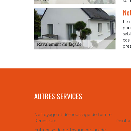
sur 
Net
Le 
pour
sab
cas 
pres
AUTRES SERVICES
Nettoyage et démoussage de toiture
Renescure
Peintur
Entreprise de nettoyage de façade