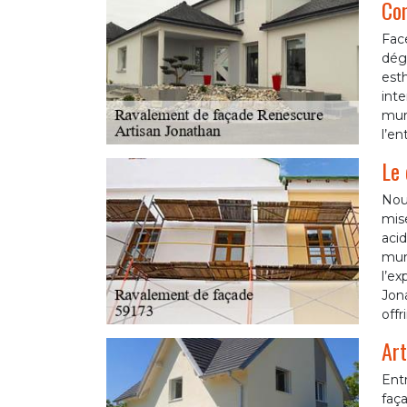
Con
Fac
dégr
esth
inte
murs
l’en
Le 
Nou
mise
acid
mur
l’ex
Jona
offr
Art
Entr
faça