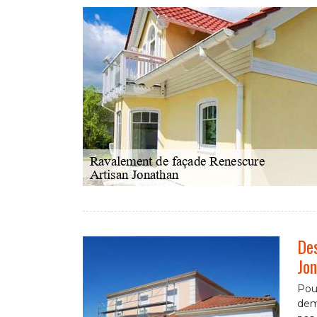
Des
Jon
Pour
dema