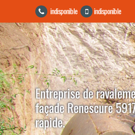
indisponible
indisponible
Entreprise de ravalem
façade Renescure 5917
rapide.