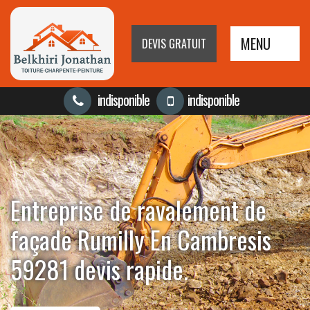
MENU
DEVIS GRATUIT
indisponible
indisponible
Entreprise de ravalement de
façade Rumilly En Cambresis
59281 devis rapide.