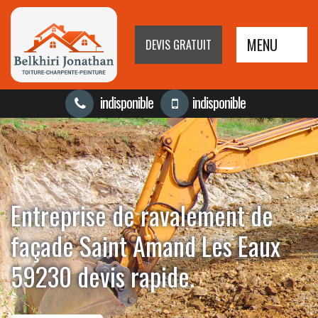
MENU
DEVIS GRATUIT
indisponible
indisponible
Entreprise de ravalement de
façade Saint Amand Les Eaux
59230 devis rapide.