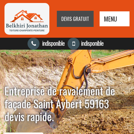
MENU
DEVIS GRATUIT
indisponible
indisponible
Entreprise de ravalement de
façade Saint Aybert 59163
devis rapide.