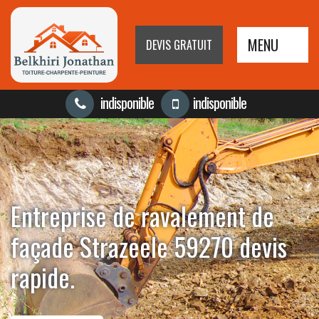
MENU
DEVIS GRATUIT
indisponible
indisponible
Entreprise de ravalement de
façade Strazeele 59270 devis
rapide.