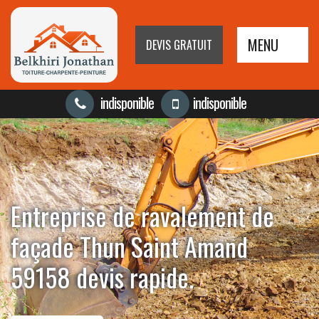
MENU
DEVIS GRATUIT
indisponible
indisponible
Entreprise de ravalement de
façade Thun Saint Amand
59158 devis rapide.