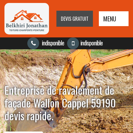
MENU
DEVIS GRATUIT
indisponible
indisponible
Entreprise de ravalement de
façade Wallon Cappel 59190
devis rapide.