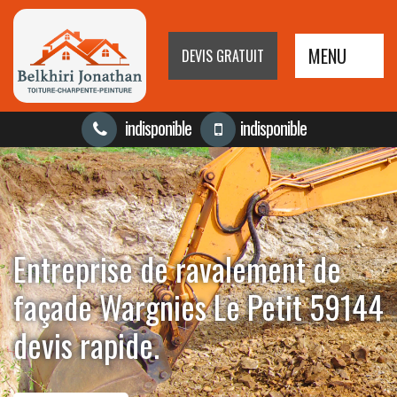
MENU
DEVIS GRATUIT
indisponible
indisponible
Entreprise de ravalement de
façade Wargnies Le Petit 59144
devis rapide.