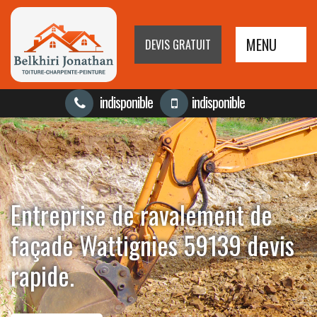
MENU
DEVIS GRATUIT
indisponible
indisponible
Entreprise de ravalement de
façade Wattignies 59139 devis
rapide.