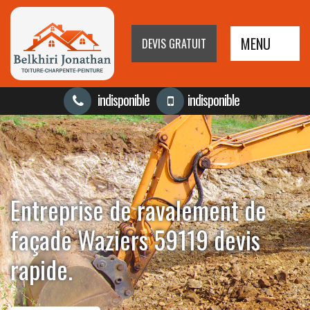
MENU
DEVIS GRATUIT
indisponible
indisponible
Entreprise de ravalement de
façade Waziers 59119 devis
rapide.