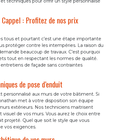
et techniques pour offrir un style personnalisé
 Cappel : Profitez de nos prix
es tous et pourtant c’est une étape importante
ous protéger contre les intempéries. La raison du
n demande beaucoup de travaux. C’est pourquoi
gets tout en respectant les normes de qualité.
s entretiens de façade sans contraintes
niques de pose d’enduit
 personnalisé aux murs de votre bâtiment. Si
Jonathan met à votre disposition son équipe
 murs extérieurs. Nos techniciens maitrisent
ct visuel de vos murs. Vous aurez le choix entre
duit projeté. Quel que soit le style que vous
de vos exigences.
sthétique de vos murs