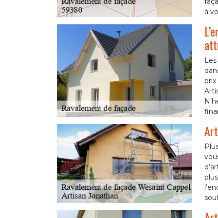
faça
à vo
L’e
att
Les
dans
pri
Arti
N’hé
fina
Art
Plu
vous
d’ar
plus
l’en
souh
Art