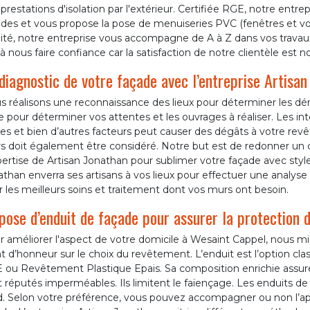
prestations d'isolation par l'extérieur. Certifiée RGE, notre entr
des et vous propose la pose de menuiseries PVC (fenêtres et vole
ité, notre entreprise vous accompagne de A à Z dans vos travaux
à nous faire confiance car la satisfaction de notre clientèle est no
diagnostic de votre façade avec l’entreprise Artisa
s réalisons une reconnaissance des lieux pour déterminer les d
 pour déterminer vos attentes et les ouvrages à réaliser. Les intem
es et bien d’autres facteurs peut causer des dégâts à votre rev
s doit également être considéré. Notre but est de redonner un 
pertise de Artisan Jonathan pour sublimer votre façade avec style 
than enverra ses artisans à vos lieux pour effectuer une analyse
ir les meilleurs soins et traitement dont vos murs ont besoin.
pose d’enduit de façade pour assurer la protection 
r améliorer l'aspect de votre domicile à Wesaint Cappel, nous m
t d’honneur sur le choix du revêtement. L’enduit est l’option cla
 ou Revêtement Plastique Epais. Sa composition enrichie assure
t réputés imperméables. Ils limitent le faïençage. Les enduits 
d. Selon votre préférence, vous pouvez accompagner ou non l’app