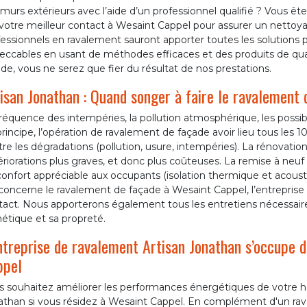
murs extérieurs avec l’aide d’un professionnel qualifié ? Vous ête
votre meilleur contact à Wesaint Cappel pour assurer un nettoya
essionnels en ravalement sauront apporter toutes les solutions 
ccables en usant de méthodes efficaces et des produits de qualit
de, vous ne serez que fier du résultat de nos prestations.
isan Jonathan : Quand songer à faire le ravalement 
réquence des intempéries, la pollution atmosphérique, les possibil
rincipe, l’opération de ravalement de façade avoir lieu tous les 1
re les dégradations (pollution, usure, intempéries). La rénovati
riorations plus graves, et donc plus coûteuses. La remise à neuf 
onfort appréciable aux occupants (isolation thermique et acoustiq
concerne le ravalement de façade à Wesaint Cappel, l’entreprise 
tact. Nous apporterons également tous les entretiens nécessair
étique et sa propreté.
ntreprise de ravalement Artisan Jonathan s’occupe d
ppel
s souhaitez améliorer les performances énergétiques de votre ha
athan si vous résidez à Wesaint Cappel. En complément d'un ra