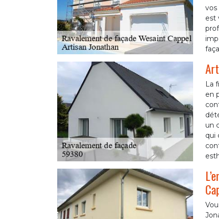
vos 
est 
prof
impe
faça
Art
La f
en p
cont
dété
un c
qui 
con
esth
L’e
Ca
Vou
Jon