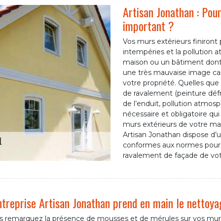
Artisan Jonathan : Pou
important ?
Vos murs extérieurs finiront p
intempéries et la pollution 
maison ou un bâtiment dont 
une très mauvaise image car
votre propriété. Quelles que 
de ravalement (peinture défr
de l’enduit, pollution atmosp
nécessaire et obligatoire qui 
murs extérieurs de votre ma
Artisan Jonathan dispose d’
conformes aux normes pour r
ravalement de façade de vot
ntreprise Artisan Jonathan prend en main le nettoya
s remarquez la présence de mousses et de mérules sur vos mur