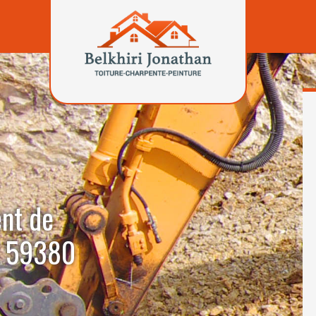
ent de
l 59380