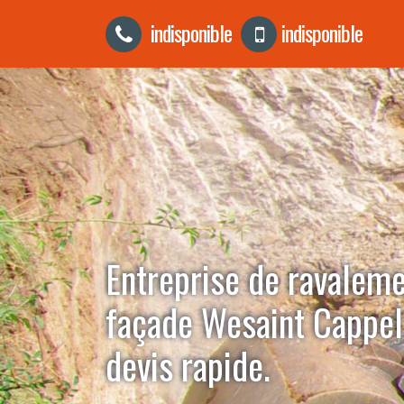
indisponible
indisponible
Entreprise de ravalem
façade Wesaint Cappe
devis rapide.