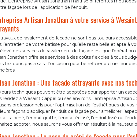
de. L’entreprise Artisan Jonathan maitrise différentes méthodes 
tre façade lors de l’application de l’enduit.
ntreprise Artisan Jonathan à votre service à Wesaint
rayants
 travaux de ravalement de façade ne sont pas toujours accessibl
 l’entretien de votre bâtisse pour qu’elle reste belle et apte à v
x élevé des services de ravalement de façade est que l’opératio
san Jonathan offre ses services à des coûts flexibles à tous bud
sitez donc pas à saisir l’occasion pour bénéficier du meilleur de
ncières.
isan Jonathan : Une façade attrayante avec nos tech
sieurs techniques peuvent être adoptées pour apporter un aspect
 résidez à Wesaint Cappel ou ses environs, l’entreprise Artisan 
tisans professionnels pour l’optimisation de l’esthétiques de vos
ieurs façons d’appliquer l’enduit de façade pour améliorer l’aspe
duit taloché, l’enduit gratté, l’enduit écrasé, l’enduit lissé ou l’en
aitez adopter, nous saurons vous offrir un résultat à la hauteur 
isan Jonathan : La pose de crépi de façade pour l’e