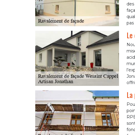
des 
faça
qual
pas 
Le 
Nou
mise
acid
mur
l’ex
Jona
offr
La 
Pou
poin
RPE
son
fon