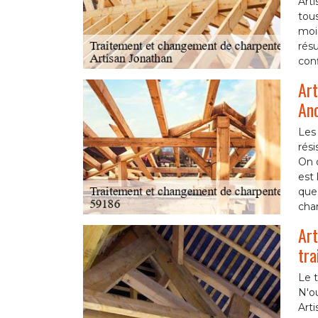
Art
tous
moin
résu
conf
Art
An
Les
rési
On d
est 
que 
cha
Art
tra
Le t
N'ou
Arti