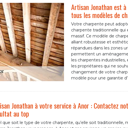
Artisan Jonathan est à
tous les modèles de c
Votre charpente peut adopter 
charpente traditionnelle qu
massif. Ce modèle de charpe
alliant robustesse et esthéti
répandues dans les zones ur
permettent un aménagement 
les charpentes industrielles
les propriétaires qui ne souha
changement de votre charpe
modèle pour une garantie d’u
isan Jonathan à votre service à Anor : Contactez no
ultat au top
 que soit le type de votre charpente, qu’elle soit traditionnelle,