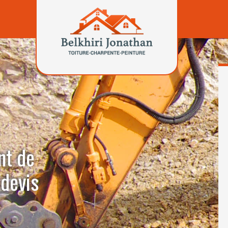
nt de
devis