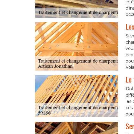
inté
d’in
occ
Les
Si v
char
vous
écol
pour
Volat
Le 
Doté
diff
les
ces 
pou
Ser