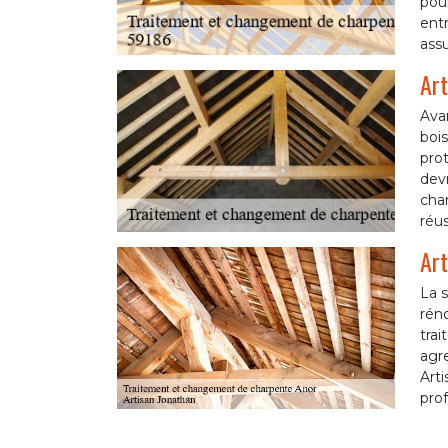
pour
entr
assu
Art
Avan
bois
prot
devr
char
réus
Art
La s
rén
trai
agre
Arti
prof