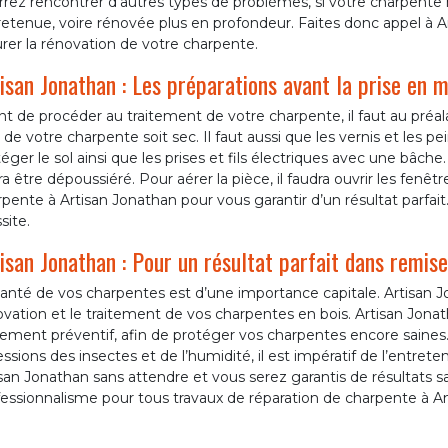
rez rencontrer d’autres types de problèmes, si votre charpente
etenue, voire rénovée plus en profondeur. Faites donc appel à A
rer la rénovation de votre charpente.
isan Jonathan : Les préparations avant la prise en 
t de procéder au traitement de votre charpente, il faut au préala
 de votre charpente soit sec. Il faut aussi que les vernis et les pe
éger le sol ainsi que les prises et fils électriques avec une bâche
a être dépoussiéré. Pour aérer la pièce, il faudra ouvrir les fenêt
pente à Artisan Jonathan pour vous garantir d’un résultat parfait
site.
isan Jonathan : Pour un résultat parfait dans remis
anté de vos charpentes est d’une importance capitale. Artisan J
ovation et le traitement de vos charpentes en bois. Artisan Jon
tement préventif, afin de protéger vos charpentes encore saines. 
ssions des insectes et de l’humidité, il est impératif de l’entrete
san Jonathan sans attendre et vous serez garantis de résultats san
essionnalisme pour tous travaux de réparation de charpente à An