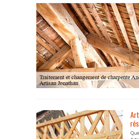
Art
rés
Quel