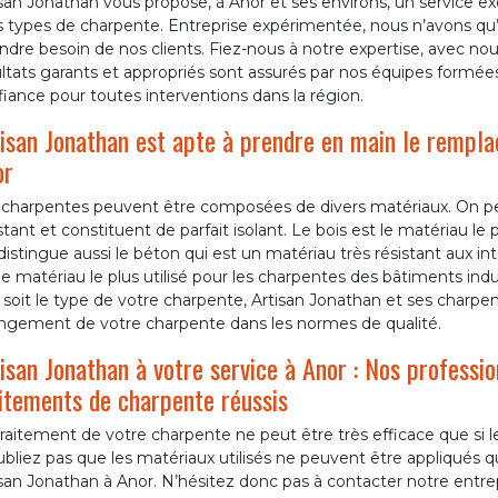
isan Jonathan vous propose, à Anor et ses environs, un service 
 types de charpente. Entreprise expérimentée, nous n’avons qu’un s
dre besoin de nos clients. Fiez-nous à notre expertise, avec nous
ltats garants et appropriés sont assurés par nos équipes formée
iance pour toutes interventions dans la région.
isan Jonathan est apte à prendre en main le rempl
or
 charpentes peuvent être composées de divers matériaux. On peut
stant et constituent de parfait isolant. Le bois est le matériau le 
istingue aussi le béton qui est un matériau très résistant aux in
le matériau le plus utilisé pour les charpentes des bâtiments indust
soit le type de votre charpente, Artisan Jonathan et ses charpent
ngement de votre charpente dans les normes de qualité.
isan Jonathan à votre service à Anor : Nos professio
itements de charpente réussis
raitement de votre charpente ne peut être très efficace que si les
bliez pas que les matériaux utilisés ne peuvent être appliqués 
san Jonathan à Anor. N’hésitez donc pas à contacter notre entre