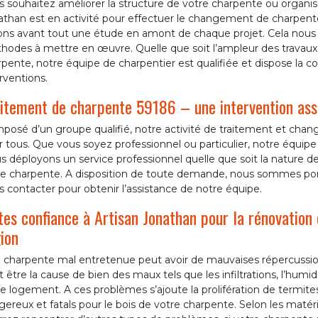
s souhaitez améliorer la structure de votre charpente ou organ
athan est en activité pour effectuer le changement de charpente
sons avant tout une étude en amont de chaque projet. Cela nous 
hodes à mettre en œuvre. Quelle que soit l’ampleur des travaux
pente, notre équipe de charpentier est qualifiée et dispose la 
rventions.
itement de charpente 59186 – une intervention ass
posé d’un groupe qualifié, notre activité de traitement et cha
 tous. Que vous soyez professionnel ou particulier, notre équipe 
 déployons un service professionnel quelle que soit la nature d
re charpente. A disposition de toute demande, nous sommes pon
 contacter pour obtenir l’assistance de notre équipe.
tes confiance à Artisan Jonathan pour la rénovation
ion
charpente mal entretenue peut avoir de mauvaises répercussions 
 être la cause de bien des maux tels que les infiltrations, l’hum
e logement. A ces problèmes s’ajoute la prolifération de termites
ereux et fatals pour le bois de votre charpente. Selon les maté