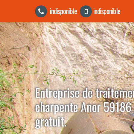
indisponible
indisponible
Entreprise de traiteme
charpente Anor 59186 
gratuit.