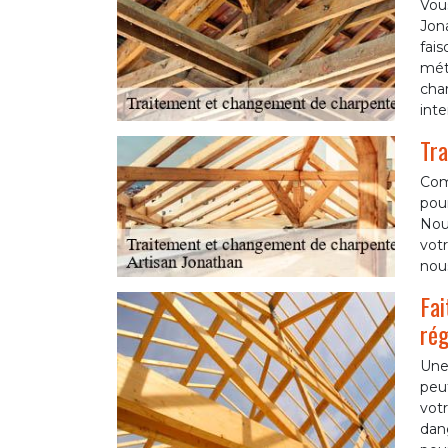
Vou
Jon
fai
mét
char
inte
Tra
Com
pour
Nous
vot
nous
Fai
rég
Une 
peut
votr
dang