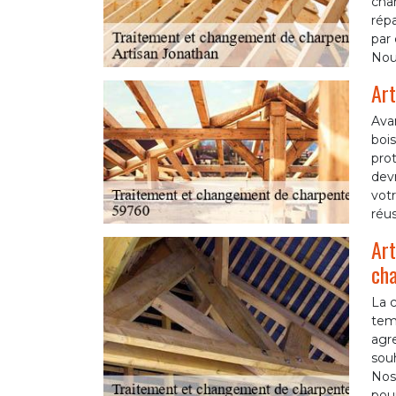
char
rép
par 
Nou
Art
Avan
bois
prot
devr
votr
réus
Art
cha
La c
temp
agre
sou
Nos 
pour