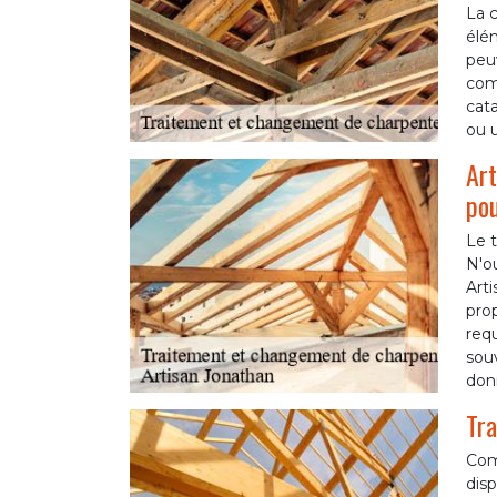
La c
élém
peu
comb
cata
ou u
Art
pou
Le t
N'ou
Arti
pro
requ
sou
don
Tra
Com
disp