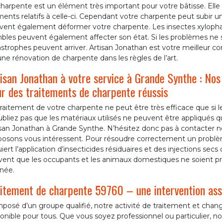
harpente est un élément très important pour votre bâtisse. Elle 
ents relatifs à celle-ci. Cependant votre charpente peut subir 
vent également déformer votre charpente. Les insectes xylophag
les peuvent également affecter son état. Si les problèmes ne so
strophes peuvent arriver. Artisan Jonathan est votre meilleur co
ne rénovation de charpente dans les règles de l’art.
isan Jonathan à votre service à Grande Synthe : Nos 
r des traitements de charpente réussis
raitement de votre charpente ne peut être très efficace que si les
bliez pas que les matériaux utilisés ne peuvent être appliqués 
san Jonathan à Grande Synthe. N’hésitez donc pas à contacter no
posons vous intéressent. Pour résoudre correctement un problèm
iert l’application d’insecticides résiduaires et des injections sec
vent que les occupants et les animaux domestiques ne soient pré
née.
itement de charpente 59760 – une intervention as
posé d’un groupe qualifié, notre activité de traitement et ch
onible pour tous. Que vous soyez professionnel ou particulier, n