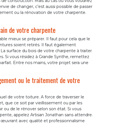
s de construction. Mais au cas où vous voudriez
vie de changer, c’est aussi possible de passer
itement ou la rénovation de votre charpente.
main de votre charpente
ble mieux se préparer. Il faut pour cela que le
intures soient retirés. Il faut également
. La surface du bois de votre charpente à traiter
tres. Si vous résidez à Grande Synthe, remettez
arfait. Entre nos mains, votre projet sera une
gement ou le traitement de votre
uel de votre toiture. A force de traverser le
t, que ce soit par vieillissement ou par les
nir ou de le rénover selon son état. Si vous
ente, appelez Artisan Jonathan sans attendre.
n œuvrant avec qualité et professionnalisme