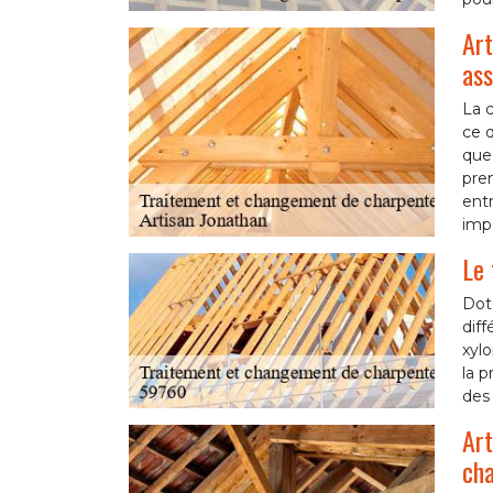
Art
ass
La c
ce q
que 
pren
entr
impe
Le 
Doté
diff
xyl
la p
des
Art
ch