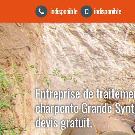
indisponible
indisponible
Entreprise de traiteme
charpente Grande Syn
devis gratuit.