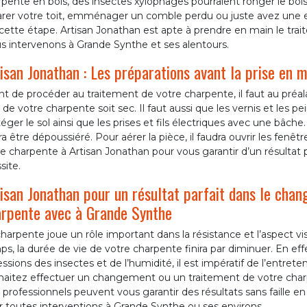
pente en bois, des insectes xylophages pourraient ronger le boi
arer votre toit, emménager un comble perdu ou juste avez une en
cette étape. Artisan Jonathan est apte à prendre en main le tra
s intervenons à Grande Synthe et ses alentours.
isan Jonathan : Les préparations avant la prise en 
t de procéder au traitement de votre charpente, il faut au préala
 de votre charpente soit sec. Il faut aussi que les vernis et les pe
éger le sol ainsi que les prises et fils électriques avec une bâche
a être dépoussiéré. Pour aérer la pièce, il faudra ouvrir les fenê
e charpente à Artisan Jonathan pour vous garantir d’un résultat p
site.
isan Jonathan pour un résultat parfait dans le chan
rpente avec à Grande Synthe
harpente joue un rôle important dans la résistance et l’aspect vis
s, la durée de vie de votre charpente finira par diminuer. En effe
ssions des insectes et de l’humidité, il est impératif de l’entrete
haitez effectuer un changement ou un traitement de votre charp
professionnels peuvent vous garantir des résultats sans faille e
 toutes interventions à Grande Synthe ou ses environs.