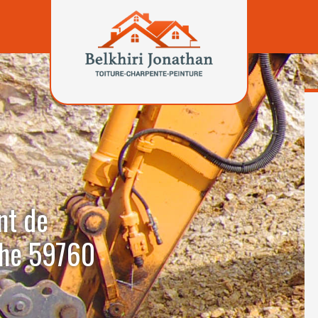
nt de
the 59760