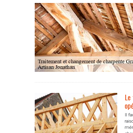
Le 
opé
Il f
rais
méru