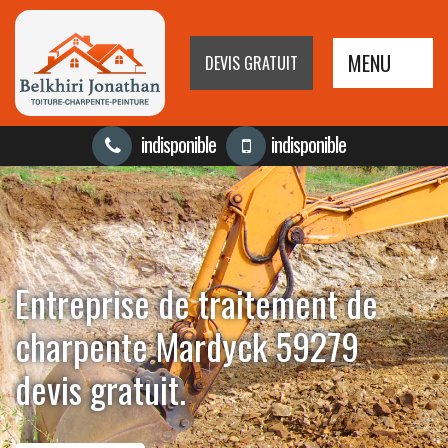
MENU
DEVIS GRATUIT
indisponible
indisponible
Entreprise de traitement de
charpente Mardyck 59279
devis gratuit.