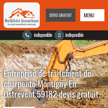
MENU
DEVIS GRATUIT
indisponible
indisponible
Entreprise de traitement de
charpente Montigny En
Ostrevent 59182 devis gratuit.