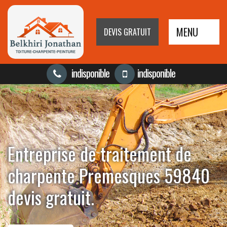
MENU
DEVIS GRATUIT
indisponible
indisponible
Entreprise de traitement de
charpente Premesques 59840
devis gratuit.