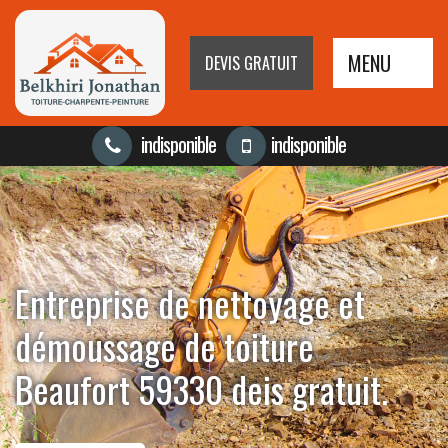
MENU
DEVIS GRATUIT
indisponible
indisponible
Entreprise de nettoyage et
démoussage de toiture
Beaufort 59330 deis gratuit.