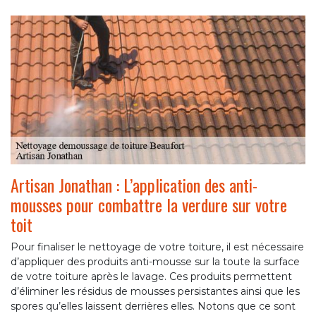
Artisan Jonathan : L’application des anti-
mousses pour combattre la verdure sur votre
toit
Pour finaliser le nettoyage de votre toiture, il est nécessaire
d’appliquer des produits anti-mousse sur la toute la surface
de votre toiture après le lavage. Ces produits permettent
d’éliminer les résidus de mousses persistantes ainsi que les
spores qu’elles laissent derrières elles. Notons que ce sont