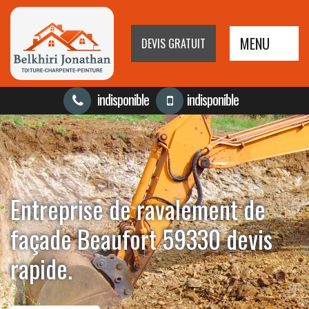
MENU
DEVIS GRATUIT
indisponible
indisponible
Entreprise de ravalement de
façade Beaufort 59330 devis
rapide.