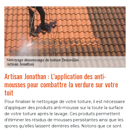
Artisan Jonathan : L’application des anti-
mousses pour combattre la verdure sur votre
toit
Pour finaliser le nettoyage de votre toiture, il est nécessaire
d’appliquer des produits anti-mousse sur la toute la surface
de votre toiture après le lavage. Ces produits permettent
d’éliminer les résidus de mousses persistantes ainsi que les
spores qu’elles laissent derrières elles. Notons que ce sont