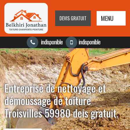
MENU
DEVIS GRATUIT
indisponible
indisponible
Entreprise de nettoyage et
démoussage de toiture
Troisvilles 59980 deis gratuit.