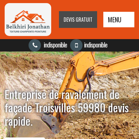
MENU
DEVIS GRATUIT
indisponible
indisponible
Entreprise de ravalement de
façade Troisvilles 59980 devis
rapide.