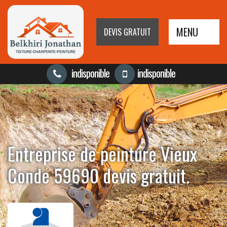
MENU
DEVIS GRATUIT
indisponible
indisponible
Entreprise de peinture Vieux
Conde 59690 devis gratuit.