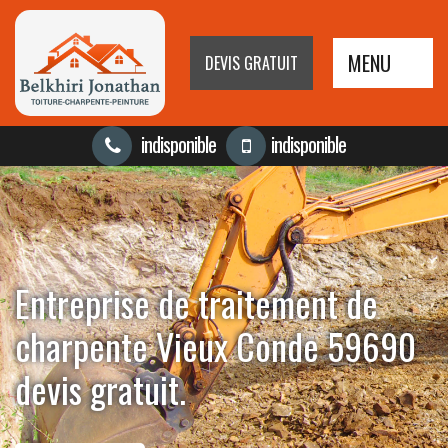
MENU
DEVIS GRATUIT
indisponible
indisponible
Entreprise de traitement de
charpente Vieux Conde 59690
devis gratuit.